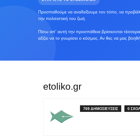
Προσπαθούμε να αναδείξουμε τον τόπο, να προβάλο
την πολιτιστική του ζωή.
Πίσω απ' αυτή την προσπάθεια βρίσκονται τέσσερα 
αξίζει να το γνωρίσει ο κόσμος. Αν θες να μας βοηθ
etoliko.gr
769 ΔΗΜΟΣΙΕΥΣΕΙΣ
0 ΣΧΟ