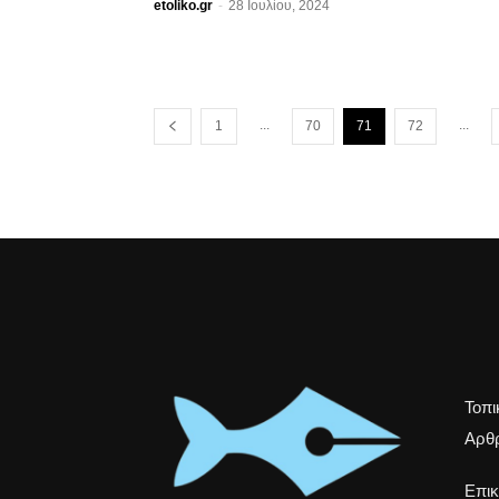
etoliko.gr
-
28 Ιουλίου, 2024
...
...
1
70
71
72
Τοπι
Αρθρ
Επικ