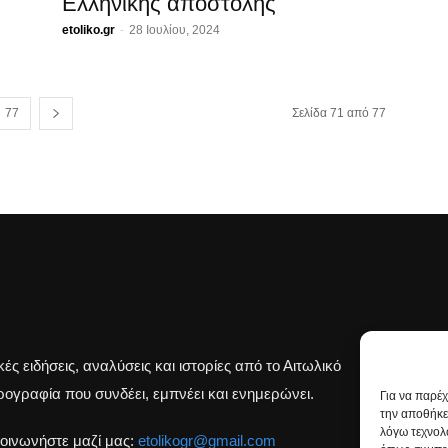
Ελληνικής αποστολής
etoliko.gr
-
28 Ιουλίου, 2024
77
Σελίδα 71 από 77
κές ειδήσεις, αναλύσεις και ιστορίες από το Αιτωλικό
Β
ογραφία που συνδέει, εμπνέει και ενημερώνει.
Για να παρέ
την αποθήκε
λόγω τεχνολ
οινωνήστε μαζί μας:
etolikogr@gmail.com