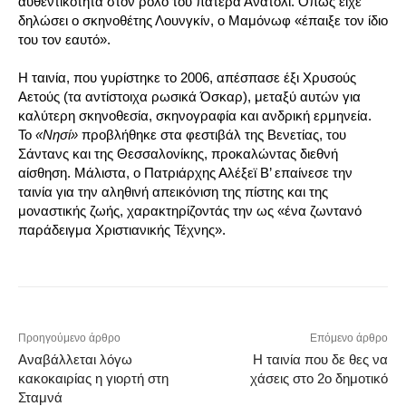
αυθεντικότητα στον ρόλο του πατέρα Ανατόλι. Όπως είχε
δηλώσει ο σκηνοθέτης Λουνγκίν, ο Μαμόνωφ «έπαιξε τον ίδιο
του τον εαυτό».
Η ταινία, που γυρίστηκε το 2006, απέσπασε έξι Χρυσούς
Αετούς (τα αντίστοιχα ρωσικά Όσκαρ), μεταξύ αυτών για
καλύτερη σκηνοθεσία, σκηνογραφία και ανδρική ερμηνεία.
Το
«Νησί»
προβλήθηκε στα φεστιβάλ της Βενετίας, του
Σάντανς και της Θεσσαλονίκης, προκαλώντας διεθνή
αίσθηση. Μάλιστα, ο Πατριάρχης Αλέξεϊ Β’ επαίνεσε την
ταινία για την αληθινή απεικόνιση της πίστης και της
μοναστικής ζωής, χαρακτηρίζοντάς την ως «ένα ζωντανό
παράδειγμα Χριστιανικής Τέχνης».
Προηγούμενο άρθρο
Επόμενο άρθρο
Αναβάλλεται λόγω
Η ταινία που δε θες να
κακοκαιρίας η γιορτή στη
χάσεις στο 2ο δημοτικό
Σταμνά