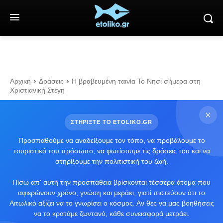
Αρχική
Δράσεις
Η βραβευμένη ταινία Το Νησί σήμερα στη
Χριστιανική Στέγη
ΣΤΗΡΙΞΤΕ ΤΟ ETOLIKO.GR
Προσπαθούμε να αναδείξουμε τον τόπο, να προβάλουμε το
τουριστικό του πρόσωπο, να φωτίσουμε τις δράσεις του και να
στηρίξουμε την πολιτιστική του ζωή.
Πίσω απ' αυτή την προσπάθεια βρίσκονται τέσσερα άτομα που
αφιερώνουν χρόνο, γνώση και μεράκι, γιατί πιστεύουν ότι το
Αιτωλικό αξίζει να το γνωρίσει ο κόσμος. Αν θες να μας βοηθήσεις
να το κρατάμε ζωντανό, κάθε συνεισφορά μετράει.