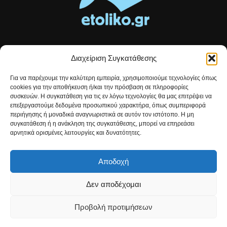
Διαχείριση Συγκατάθεσης
Τοπικές ειδήσεις, αναλύσεις και ιστορίες από το Αιτωλικό
Για να παρέχουμε την καλύτερη εμπειρία, χρησιμοποιούμε τεχνολογίες όπως
Αρθρογραφία που συνδέει, εμπνέει και ενημερώνει.
cookies για την αποθήκευση ή/και την πρόσβαση σε πληροφορίες
συσκευών. Η συγκατάθεση για τις εν λόγω τεχνολογίες θα μας επιτρέψει να
επεξεργαστούμε δεδομένα προσωπικού χαρακτήρα, όπως συμπεριφορά
Επικοινωνήστε μαζί μας:
etolikogr@gmail.com
περιήγησης ή μοναδικά αναγνωριστικά σε αυτόν τον ιστότοπο. Η μη
συγκατάθεση ή η ανάκληση της συγκατάθεσης, μπορεί να επηρεάσει
αρνητικά ορισμένες λειτουργίες και δυνατότητες.
ΒΡΕΙΤΕ ΜΑΣ
Αποδοχή
Δεν αποδέχομαι
Προβολή προτιμήσεων