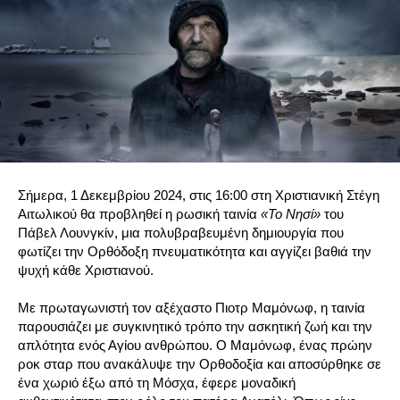
Σήμερα, 1 Δεκεμβρίου 2024, στις 16:00 στη Χριστιανική Στέγη
Αιτωλικού θα προβληθεί η ρωσική ταινία
«Το Νησί»
του
Πάβελ Λουνγκίν, μια πολυβραβευμένη δημιουργία που
φωτίζει την Ορθόδοξη πνευματικότητα και αγγίζει βαθιά την
ψυχή κάθε Χριστιανού.
Με πρωταγωνιστή τον αξέχαστο Πιοτρ Μαμόνωφ, η ταινία
παρουσιάζει με συγκινητικό τρόπο την ασκητική ζωή και την
απλότητα ενός Αγίου ανθρώπου. Ο Μαμόνωφ, ένας πρώην
ροκ σταρ που ανακάλυψε την Ορθοδοξία και αποσύρθηκε σε
ένα χωριό έξω από τη Μόσχα, έφερε μοναδική