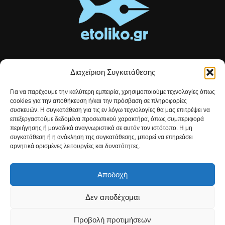
Διαχείριση Συγκατάθεσης
Τοπικές ειδήσεις, αναλύσεις και ιστορίες από το Αιτωλικό
Για να παρέχουμε την καλύτερη εμπειρία, χρησιμοποιούμε τεχνολογίες όπως
Αρθρογραφία που συνδέει, εμπνέει και ενημερώνει.
cookies για την αποθήκευση ή/και την πρόσβαση σε πληροφορίες
συσκευών. Η συγκατάθεση για τις εν λόγω τεχνολογίες θα μας επιτρέψει να
επεξεργαστούμε δεδομένα προσωπικού χαρακτήρα, όπως συμπεριφορά
Επικοινωνήστε μαζί μας:
etolikogr@gmail.com
περιήγησης ή μοναδικά αναγνωριστικά σε αυτόν τον ιστότοπο. Η μη
συγκατάθεση ή η ανάκληση της συγκατάθεσης, μπορεί να επηρεάσει
αρνητικά ορισμένες λειτουργίες και δυνατότητες.
ΒΡΕΙΤΕ ΜΑΣ
Αποδοχή
Δεν αποδέχομαι
Προβολή προτιμήσεων