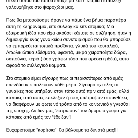
στενά αυτού του τόπου έπαιζε μα και η Μαρία Παπαλέξη
γαλουχήθηκε στο ψαροχώρι μας.
Πως θα μπορούσαμε άραγε να πάμε ένα βήμα παραπέρα
αυτή τη κληρονομιά, είτε συλλογικά είτε ατομικά; Μια
εξαιρετική ιδέα που είχα ακούσει κάποτε σε συζήτηση, ήταν η
δημιουργία ενός γυναικείου συνεταιρισμού που θα μπορούσε
να εμπορεύεται τοπικά προϊόντα, γλυκά του κουταλιού,
Αιτωλικιώτικα εδέσματα, υφαντά, μικρά χειροποίητα δώρα,
σαπούνια, κεριά ( όσο γράφω τόσο που αρέσει η ιδέα), αυτο
αφορά το συλλογικό κομμάτι.
Στο ατομικό είμαι σίγουρη πως οι περισσότερες από εμάς
επενδύουν κ παλεύουν κάθε μέρα! Σίγουρα όχι όλες οι
γυναίκες που υπήρξαν στον τόπο αυτό πριν από εμάς, αλλά
κάποιες από αυτές επέλεξαν ή τους επέτρεψαν οι συνθήκες
να διαφέρουν με φωτεινό τρόπο από το κοινωνικό γίγνεσθαι
της εποχής. Αν δεν μας “έστρωσαν” τον δρόμο σίγουρα για
κάποιες από εμάς τον “έδειξαν”!
Ευχαριστούμε “κορίτσια”, θα βάλουμε τα δυνατά μας!!!