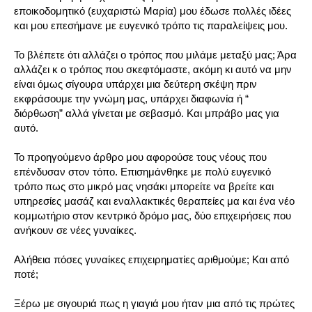
εποικοδομητικό (ευχαριστώ Μαρία) μου έδωσε πολλές ιδέες
και μου επεσήμανε με ευγενικό τρόπο τις παραλείψεις μου.
Το βλέπετε ότι αλλάζει ο τρόπος που μιλάμε μεταξύ μας; Άρα
αλλάζει κ ο τρόπος που σκεφτόμαστε, ακόμη κι αυτό να μην
είναι όμως σίγουρα υπάρχει μια δεύτερη σκέψη πριν
εκφράσουμε την γνώμη μας, υπάρχει διαφωνία ή “
διόρθωση” αλλά γίνεται με σεβασμό. Και μπράβο μας για
αυτό.
Το προηγούμενο άρθρο μου αφορούσε τους νέους που
επένδυσαν στον τόπο. Επισημάνθηκε με πολύ ευγενικό
τρόπο πως στο μικρό μας νησάκι μπορείτε να βρείτε και
υπηρεσίες μασάζ και εναλλακτικές θεραπείες μα και ένα νέο
κομμωτήριο στον κεντρικό δρόμο μας, δύο επιχειρήσεις που
ανήκουν σε νέες γυναίκες.
Αλήθεια πόσες γυναίκες επιχειρηματίες αριθμούμε; Και από
ποτέ;
Ξέρω με σιγουριά πως η γιαγιά μου ήταν μια από τις πρώτες