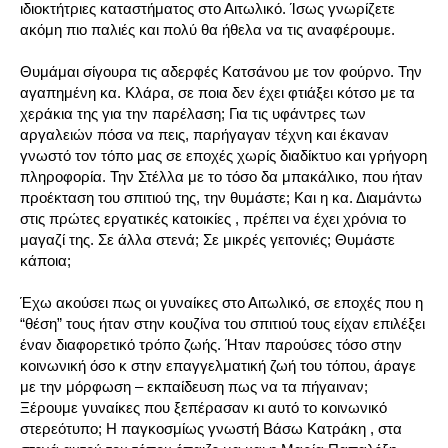
ιδιοκτήτριες καταστήματος στο Αιτωλικό. Ίσως γνωρίζετε
ακόμη πιο παλιές και πολύ θα ήθελα να τις αναφέρουμε.
Θυμάμαι σίγουρα τις αδερφές Κατσάνου με τον φούρνο. Την
αγαπημένη κα. Κλάρα, σε ποια δεν έχει φτιάξει κότσο με τα
χεράκια της για την παρέλαση; Για τις υφάντρες των
αργαλειών πόσα να πεις, παρήγαγαν τέχνη και έκαναν
γνωστό τον τόπο μας σε εποχές χωρίς διαδίκτυο και γρήγορη
πληροφορία. Την Στέλλα με το τόσο δα μπακάλικο, που ήταν
προέκταση του σπιτιού της, την θυμάστε; Και η κα. Διαμάντω
στις πρώτες εργατικές κατοικίες , πρέπει να έχει χρόνια το
μαγαζί της. Σε άλλα στενά; Σε μικρές γειτονιές; Θυμάστε
κάποια;
Έχω ακούσει πως οι γυναίκες στο Αιτωλικό, σε εποχές που η
“θέση” τους ήταν στην κουζίνα του σπιτιού τους είχαν επιλέξει
έναν διαφορετικό τρόπο ζωής. Ήταν παρούσες τόσο στην
κοινωνική όσο κ στην επαγγελματική ζωή του τόπου, άραγε
με την μόρφωση – εκπαίδευση πως να τα πήγαιναν;
Ξέρουμε γυναίκες που ξεπέρασαν κι αυτό το κοινωνικό
στερεότυπο; Η παγκοσμίως γνωστή Βάσω Κατράκη , στα