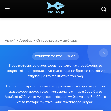
Αρχική
Απόψεις
Οι γυναίκες πριν από εμάς
ΣΤΗΡΙΞΤΕ ΤΟ ETOLIKO.GR
Προσπαθούμε να αναδείξουμε τον τόπο, να προβάλουμε το
τουριστικό του πρόσωπο, να φωτίσουμε τις δράσεις του και να
στηρίξουμε την πολιτιστική του ζωή.
Πίσω απ' αυτή την προσπάθεια βρίσκονται τέσσερα άτομα που
αφιερώνουν χρόνο, γνώση και μεράκι, γιατί πιστεύουν ότι το
Αιτωλικό αξίζει να το γνωρίσει ο κόσμος. Αν θες να μας βοηθήσεις
να το κρατάμε ζωντανό, κάθε συνεισφορά μετράει.