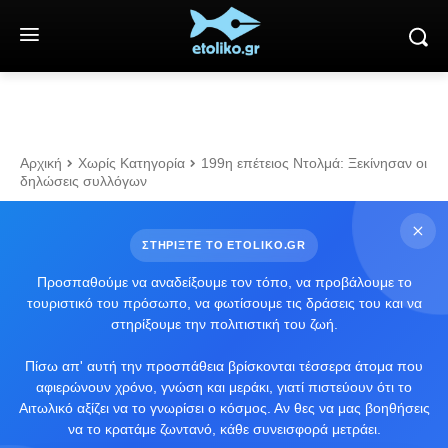
Αρχική
Χωρίς Κατηγορία
199η επέτειος Ντολμά: Ξεκίνησαν οι
δηλώσεις συλλόγων
ΣΤΗΡΙΞΤΕ ΤΟ ETOLIKO.GR
Προσπαθούμε να αναδείξουμε τον τόπο, να προβάλουμε το
τουριστικό του πρόσωπο, να φωτίσουμε τις δράσεις του και να
στηρίξουμε την πολιτιστική του ζωή.
Πίσω απ' αυτή την προσπάθεια βρίσκονται τέσσερα άτομα που
αφιερώνουν χρόνο, γνώση και μεράκι, γιατί πιστεύουν ότι το
Αιτωλικό αξίζει να το γνωρίσει ο κόσμος. Αν θες να μας βοηθήσεις
να το κρατάμε ζωντανό, κάθε συνεισφορά μετράει.