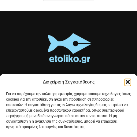
Διαχείριση Συγκατάθεσης
Τοπικές ειδήσεις, αναλύσεις και ιστορίες από το Αιτωλικό
Για να παρέχουμε την καλύτερη εμπειρία, χρησιμοποιούμε τεχνολογίες όπως
Αρθρογραφία που συνδέει, εμπνέει και ενημερώνει.
cookies για την αποθήκευση ή/και την πρόσβαση σε πληροφορίες
συσκευών. Η συγκατάθεση για τις εν λόγω τεχνολογίες θα μας επιτρέψει να
επεξεργαστούμε δεδομένα προσωπικού χαρακτήρα, όπως συμπεριφορά
Επικοινωνήστε μαζί μας:
etolikogr@gmail.com
περιήγησης ή μοναδικά αναγνωριστικά σε αυτόν τον ιστότοπο. Η μη
συγκατάθεση ή η ανάκληση της συγκατάθεσης, μπορεί να επηρεάσει
αρνητικά ορισμένες λειτουργίες και δυνατότητες.