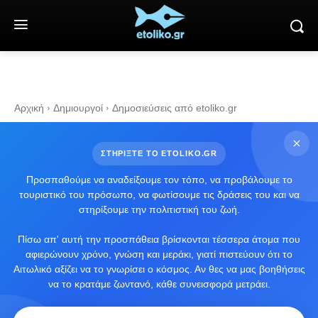
Αρχική
Δημιουργοί
Δημοσιεύσεις από etoliko.gr
ΣΤΗΡΙΞΤΕ ΤΟ ETOLIKO.GR
Προσπαθούμε να αναδείξουμε τον τόπο, να προβάλουμε το
τουριστικό του πρόσωπο, να φωτίσουμε τις δράσεις του και να
στηρίξουμε την πολιτιστική του ζωή.
Πίσω απ' αυτή την προσπάθεια βρίσκονται τέσσερα άτομα που
αφιερώνουν χρόνο, γνώση και μεράκι, γιατί πιστεύουν ότι το
Αιτωλικό αξίζει να το γνωρίσει ο κόσμος. Αν θες να μας βοηθήσεις
να το κρατάμε ζωντανό, κάθε συνεισφορά μετράει.