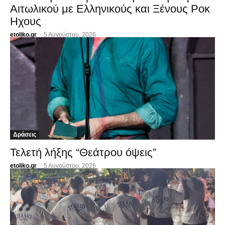
Αιτωλικού με Ελληνικούς και Ξένους Ροκ
Ηχους
etoliko.gr
-
5 Αυγούστου, 2026
Δράσεις
Τελετή λήξης “Θεάτρου όψεις”
etoliko.gr
-
5 Αυγούστου, 2026