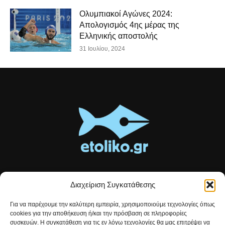
Ολυμπιακοί Αγώνες 2024:
Απολογισμός 4ης μέρας της
Ελληνικής αποστολής
31 Ιουλίου, 2024
Διαχείριση Συγκατάθεσης
Τοπικές ειδήσεις, αναλύσεις και ιστορίες από το Αιτωλικό
Για να παρέχουμε την καλύτερη εμπειρία, χρησιμοποιούμε τεχνολογίες όπως
Αρθρογραφία που συνδέει, εμπνέει και ενημερώνει.
cookies για την αποθήκευση ή/και την πρόσβαση σε πληροφορίες
συσκευών. Η συγκατάθεση για τις εν λόγω τεχνολογίες θα μας επιτρέψει να