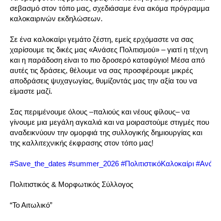
σεβασμό στον τόπο μας, σχεδιάσαμε ένα ακόμα πρόγραμμα
καλοκαιρινών εκδηλώσεων.
Σε ένα καλοκαίρι γεμάτο ζέστη, εμείς ερχόμαστε να σας
χαρίσουμε τις δικές μας «Ανάσες Πολιτισμού» – γιατί η τέχνη
και η παράδοση είναι το πιο δροσερό καταφύγιο! Μέσα από
αυτές τις δράσεις, θέλουμε να σας προσφέρουμε μικρές
αποδράσεις ψυχαγωγίας, θυμίζοντάς μας την αξία του να
είμαστε μαζί.
Σας περιμένουμε όλους –παλιούς και νέους φίλους– να
γίνουμε μια μεγάλη αγκαλιά και να μοιραστούμε στιγμές που
αναδεικνύουν την ομορφιά της συλλογικής δημιουργίας και
της καλλιτεχνικής έκφρασης στον τόπο μας!
#Save_the_dates
#summer_2026
#ΠολιτιστικόΚαλοκαίρι
#Ανάσε
Πολιτιστικός & Μορφωτικός Σύλλογος
“Το Αιτωλικό”