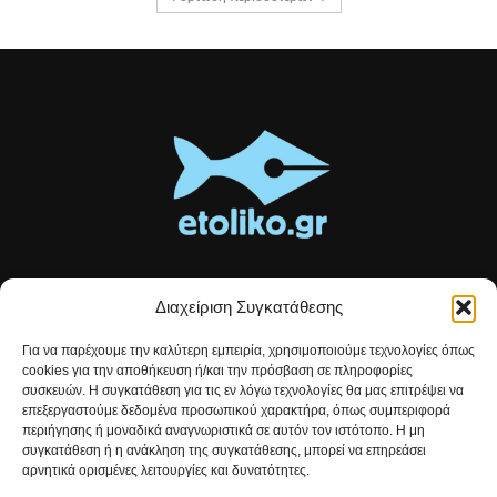
Διαχείριση Συγκατάθεσης
Τοπικές ειδήσεις, αναλύσεις και ιστορίες από το Αιτωλικό
Για να παρέχουμε την καλύτερη εμπειρία, χρησιμοποιούμε τεχνολογίες όπως
Αρθρογραφία που συνδέει, εμπνέει και ενημερώνει.
cookies για την αποθήκευση ή/και την πρόσβαση σε πληροφορίες
συσκευών. Η συγκατάθεση για τις εν λόγω τεχνολογίες θα μας επιτρέψει να
επεξεργαστούμε δεδομένα προσωπικού χαρακτήρα, όπως συμπεριφορά
Επικοινωνήστε μαζί μας:
etolikogr@gmail.com
περιήγησης ή μοναδικά αναγνωριστικά σε αυτόν τον ιστότοπο. Η μη
συγκατάθεση ή η ανάκληση της συγκατάθεσης, μπορεί να επηρεάσει
αρνητικά ορισμένες λειτουργίες και δυνατότητες.