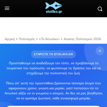
Αρχική
Πολιτισμός
«Το Αιτωλικο»
Ανάσες Πολιτισμού 2026
ΣΤΗΡΙΞΤΕ ΤΟ ETOLIKO.GR
Προσπαθούμε να αναδείξουμε τον τόπο, να προβάλουμε το
τουριστικό του πρόσωπο, να φωτίσουμε τις δράσεις του και να
στηρίξουμε την πολιτιστική του ζωή.
Πίσω απ' αυτή την προσπάθεια βρίσκονται τέσσερα άτομα που
αφιερώνουν χρόνο, γνώση και μεράκι, γιατί πιστεύουν ότι το
Αιτωλικό αξίζει να το γνωρίσει ο κόσμος. Αν θες να μας βοηθήσεις
να το κρατάμε ζωντανό, κάθε συνεισφορά μετράει.