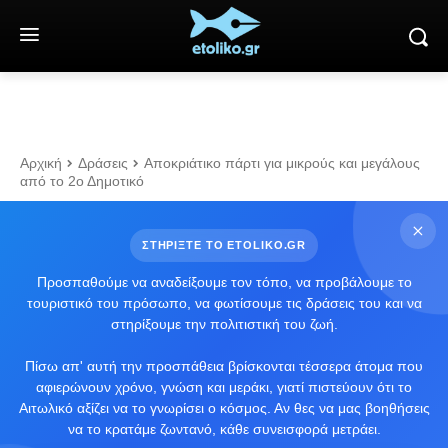
Αρχική
Δράσεις
Αποκριάτικο πάρτι για μικρούς και μεγάλους
από το 2ο Δημοτικό
ΣΤΗΡΙΞΤΕ ΤΟ ETOLIKO.GR
Προσπαθούμε να αναδείξουμε τον τόπο, να προβάλουμε το
τουριστικό του πρόσωπο, να φωτίσουμε τις δράσεις του και να
στηρίξουμε την πολιτιστική του ζωή.
Πίσω απ' αυτή την προσπάθεια βρίσκονται τέσσερα άτομα που
αφιερώνουν χρόνο, γνώση και μεράκι, γιατί πιστεύουν ότι το
Αιτωλικό αξίζει να το γνωρίσει ο κόσμος. Αν θες να μας βοηθήσεις
να το κρατάμε ζωντανό, κάθε συνεισφορά μετράει.