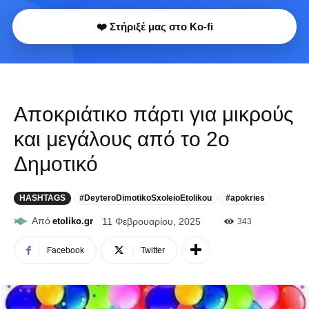
❤️ Στήριξέ μας στο Ko-fi
Αποκριάτικο πάρτι για μικρούς
και μεγάλους από το 2ο
Δημοτικό
HASHTAGS
#DeyteroDimotikoSxoleioEtolikou
#apokries
Από
etoliko.gr
11 Φεβρουαρίου, 2025
343
Facebook
Twitter