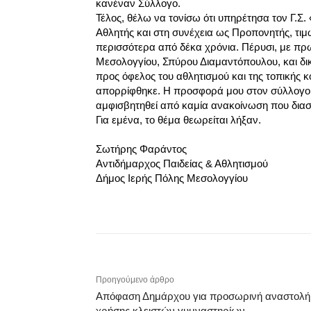
κανέναν Σύλλογο.
Τέλος, θέλω να τονίσω ότι υπηρέτησα τον Γ.Σ
Αθλητής και στη συνέχεια ως Προπονητής, τιμώ
περισσότερα από δέκα χρόνια. Πέρυσι, με πρ
Μεσολογγίου, Σπύρου Διαμαντόπουλου, και δι
προς όφελος του αθλητισμού και της τοπικής 
απορρίφθηκε. Η προσφορά μου στον σύλλογο ε
αμφισβητηθεί από καμία ανακοίνωση που διασ
Για εμένα, το θέμα θεωρείται λήξαν.
Σωτήρης Φαράντος
Αντιδήμαρχος Παιδείας & Αθλητισμού
Δήμος Ιερής Πόλης Μεσολογγίου
Προηγούμενο άρθρο
Απόφαση Δημάρχου για προσωρινή αναστολή
χρήσης κλειστών γυμναστηρίων