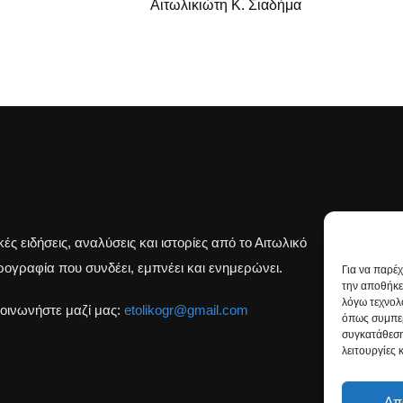
Αιτωλικιώτη Κ. Σιαδήμα
κές ειδήσεις, αναλύσεις και ιστορίες από το Αιτωλικό
Β
ογραφία που συνδέει, εμπνέει και ενημερώνει.
Για να παρέ
την αποθήκε
λόγω τεχνολ
οινωνήστε μαζί μας:
etolikogr@gmail.com
όπως συμπερ
συγκατάθεση
λειτουργίες 
Απ