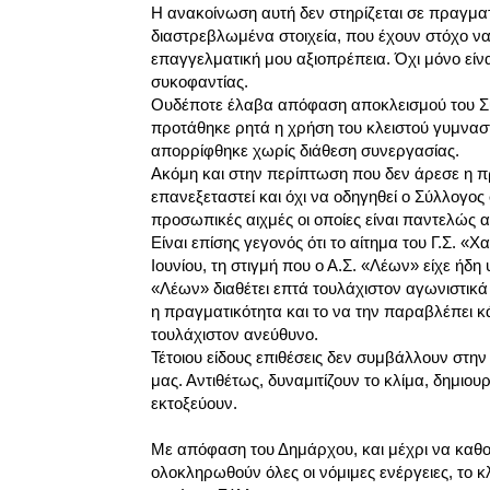
Η ανακοίνωση αυτή δεν στηρίζεται σε πραγμα
διαστρεβλωμένα στοιχεία, που έχουν στόχο ν
επαγγελματική μου αξιοπρέπεια. Όχι μόνο είνα
συκοφαντίας.
Ουδέποτε έλαβα απόφαση αποκλεισμού του Συ
προτάθηκε ρητά η χρήση του κλειστού γυμναστ
απορρίφθηκε χωρίς διάθεση συνεργασίας.
Ακόμη και στην περίπτωση που δεν άρεσε η 
επανεξεταστεί και όχι να οδηγηθεί ο Σύλλογος
προσωπικές αιχμές οι οποίες είναι παντελώς 
Είναι επίσης γεγονός ότι το αίτημα του Γ.Σ. 
Ιουνίου, τη στιγμή που ο Α.Σ. «Λέων» είχε ήδη
«Λέων» διαθέτει επτά τουλάχιστον αγωνιστικά 
η πραγματικότητα και το να την παραβλέπει κά
τουλάχιστον ανεύθυνο.
Τέτοιου είδους επιθέσεις δεν συμβάλλουν στην
μας. Αντιθέτως, δυναμιτίζουν το κλίμα, δημιου
εκτοξεύουν.
Με απόφαση του Δημάρχου, και μέχρι να καθορ
ολοκληρωθούν όλες οι νόμιμες ενέργειες, το 