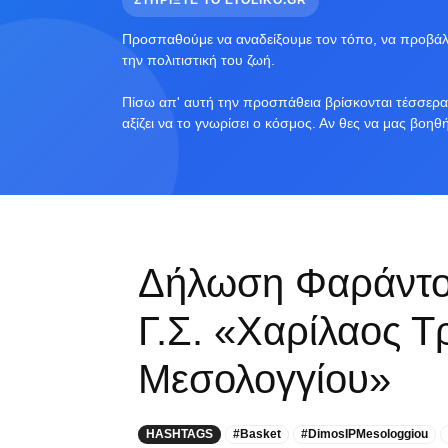
ΣΤΗΡΙΞΤΕ ΤΟ ETOLIKO.GR
Προσπαθούμε να αναδείξουμε τον τόπο, να προβάλο
την πολιτιστική του ζωή.
Πίσω απ' αυτή την προσπάθεια βρίσκονται τέσσερα 
αξίζει να το γνωρίσει ο κόσμος. Αν θες να μας βοηθ
Δήλωση Φαράντου
Γ.Σ. «Χαρίλαος Τ
Μεσολογγίου»
HASHTAGS
#Basket
#DimosIPMesologgiou