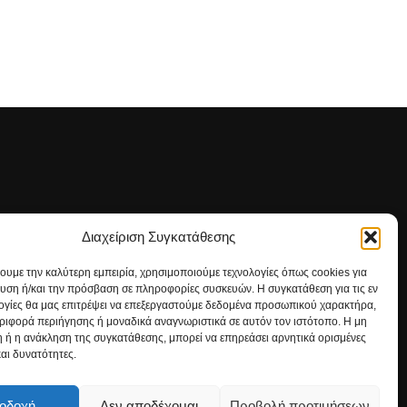
Διαχείριση Συγκατάθεσης
ΡΕΙΤΕ ΜΑΣ
χουμε την καλύτερη εμπειρία, χρησιμοποιούμε τεχνολογίες όπως cookies για
υση ή/και την πρόσβαση σε πληροφορίες συσκευών. Η συγκατάθεση για τις εν
ογίες θα μας επιτρέψει να επεξεργαστούμε δεδομένα προσωπικού χαρακτήρα,
ιφορά περιήγησης ή μοναδικά αναγνωριστικά σε αυτόν τον ιστότοπο. Η μη
 ή η ανάκληση της συγκατάθεσης, μπορεί να επηρεάσει αρνητικά ορισμένες
και δυνατότητες.
οδοχή
Δεν αποδέχομαι
Προβολή προτιμήσεων