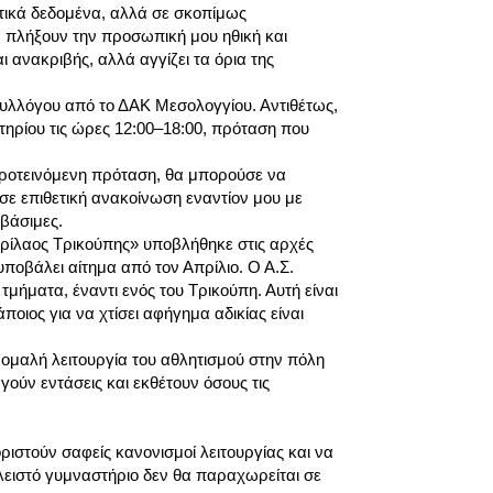
τικά δεδομένα, αλλά σε σκοπίμως
α πλήξουν την προσωπική μου ηθική και
ι ανακριβής, αλλά αγγίζει τα όρια της
λλόγου από το ΔΑΚ Μεσολογγίου. Αντιθέτως,
ηρίου τις ώρες 12:00–18:00, πρόταση που
προτεινόμενη πρόταση, θα μπορούσε να
 σε επιθετική ανακοίνωση εναντίον μου με
αβάσιμες.
«Χαρίλαος Τρικούπης» υποβλήθηκε στις αρχές
 υποβάλει αίτημα από τον Απρίλιο. Ο Α.Σ.
τμήματα, έναντι ενός του Τρικούπη. Αυτή είναι
ποιος για να χτίσει αφήγημα αδικίας είναι
 ομαλή λειτουργία του αθλητισμού στην πόλη
ργούν εντάσεις και εκθέτουν όσους τις
ιστούν σαφείς κανονισμοί λειτουργίας και να
κλειστό γυμναστήριο δεν θα παραχωρείται σε