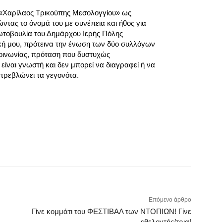
. «Χαρίλαος Τρικούπης Μεσολογγίου» ως
ντας το όνομά του με συνέπεια και ήθος για
ωτοβουλία του Δημάρχου Ιερής Πόλης
κή μου, πρότεινα την ένωση των δύο συλλόγων
κοινωνίας, πρόταση που δυστυχώς
ίναι γνωστή και δεν μπορεί να διαγραφεί ή να
τρεβλώνει τα γεγονότα.
Επόμενο άρθρο
Γίνε κομμάτι του ΦΕΣΤΙΒΑΛ των ΝΤΟΠΙΩΝ! Γίνε
εθελοντής/τρια!