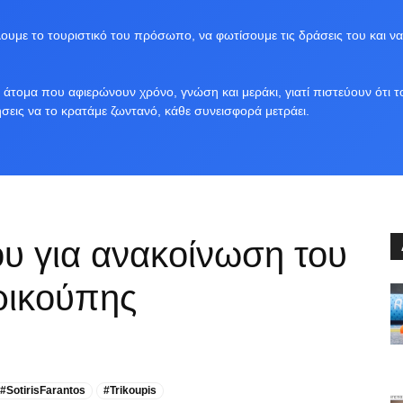
υμε το τουριστικό του πρόσωπο, να φωτίσουμε τις δράσεις του και να
άτομα που αφιερώνουν χρόνο, γνώση και μεράκι, γιατί πιστεύουν ότι τ
ήσεις να το κρατάμε ζωντανό, κάθε συνεισφορά μετράει.
 για ανακοίνωση του
ρικούπης
#SotirisFarantos
#Trikoupis