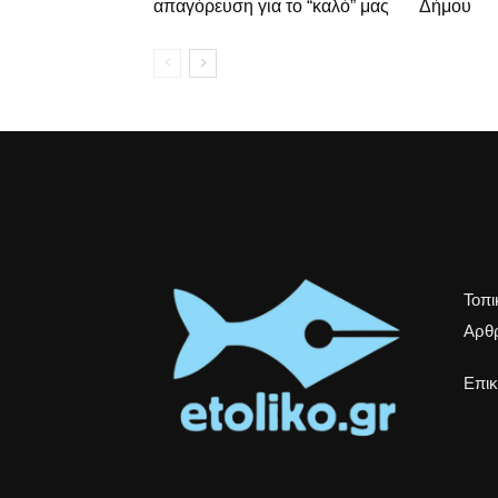
απαγόρευση για το “καλό” μας
Δήμου
Τοπι
Αρθρ
Επικ