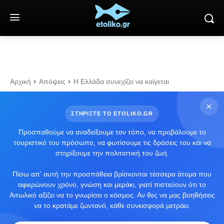
Αρχική
Απόψεις
Η Ελλάδα συνεχίζει να καίγεται
ΣΤΗΡΙΞΤΕ ΤΟ ETOLIKO.GR
Προσπαθούμε να αναδείξουμε τον τόπο, να προβάλουμε το
τουριστικό του πρόσωπο, να φωτίσουμε τις δράσεις του και να
στηρίξουμε την πολιτιστική του ζωή.
Πίσω απ' αυτή την προσπάθεια βρίσκονται τέσσερα άτομα που
αφιερώνουν χρόνο, γνώση και μεράκι, γιατί πιστεύουν ότι το
Αιτωλικό αξίζει να το γνωρίσει ο κόσμος. Αν θες να μας βοηθήσεις
να το κρατάμε ζωντανό, κάθε συνεισφορά μετράει.