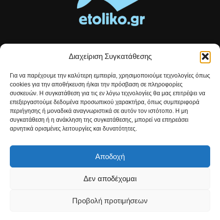
Διαχείριση Συγκατάθεσης
Τοπικές ειδήσεις, αναλύσεις και ιστορίες από το Αιτωλικό
Για να παρέχουμε την καλύτερη εμπειρία, χρησιμοποιούμε τεχνολογίες όπως
Αρθρογραφία που συνδέει, εμπνέει και ενημερώνει.
cookies για την αποθήκευση ή/και την πρόσβαση σε πληροφορίες
συσκευών. Η συγκατάθεση για τις εν λόγω τεχνολογίες θα μας επιτρέψει να
επεξεργαστούμε δεδομένα προσωπικού χαρακτήρα, όπως συμπεριφορά
Επικοινωνήστε μαζί μας:
etolikogr@gmail.com
περιήγησης ή μοναδικά αναγνωριστικά σε αυτόν τον ιστότοπο. Η μη
συγκατάθεση ή η ανάκληση της συγκατάθεσης, μπορεί να επηρεάσει
αρνητικά ορισμένες λειτουργίες και δυνατότητες.
ΒΡΕΙΤΕ ΜΑΣ
Αποδοχή
Δεν αποδέχομαι
Προβολή προτιμήσεων