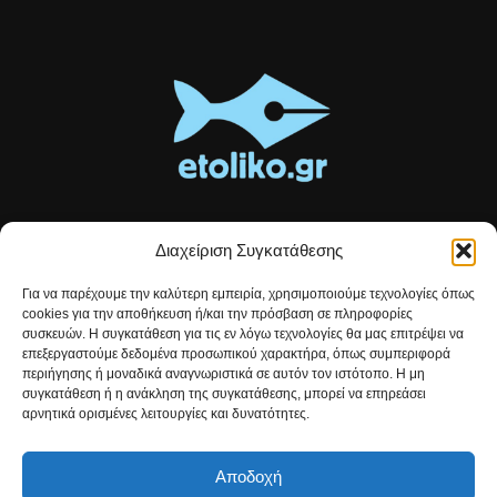
Διαχείριση Συγκατάθεσης
Τοπικές ειδήσεις, αναλύσεις και ιστορίες από το Αιτωλικό
Για να παρέχουμε την καλύτερη εμπειρία, χρησιμοποιούμε τεχνολογίες όπως
Αρθρογραφία που συνδέει, εμπνέει και ενημερώνει.
cookies για την αποθήκευση ή/και την πρόσβαση σε πληροφορίες
συσκευών. Η συγκατάθεση για τις εν λόγω τεχνολογίες θα μας επιτρέψει να
επεξεργαστούμε δεδομένα προσωπικού χαρακτήρα, όπως συμπεριφορά
Επικοινωνήστε μαζί μας:
etolikogr@gmail.com
περιήγησης ή μοναδικά αναγνωριστικά σε αυτόν τον ιστότοπο. Η μη
συγκατάθεση ή η ανάκληση της συγκατάθεσης, μπορεί να επηρεάσει
αρνητικά ορισμένες λειτουργίες και δυνατότητες.
ΒΡΕΙΤΕ ΜΑΣ
Αποδοχή