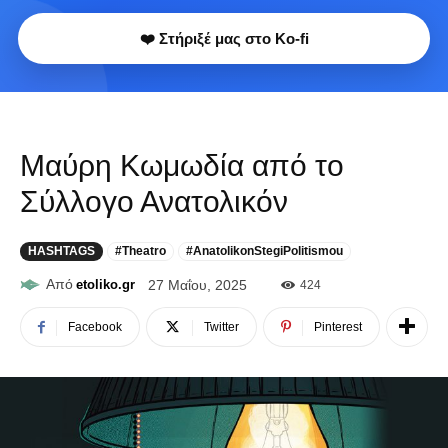
❤️ Στήριξέ μας στο Ko-fi
Μαύρη Κωμωδία από το
Σύλλογο Ανατολικόν
HASHTAGS
#Theatro
#AnatolikonStegiPolitismou
Από
etoliko.gr
27 Μαΐου, 2025
424
Facebook
Twitter
Pinterest