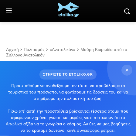
Αρχική
Πολιτισμός
«Ανατολικόν»
Μαύρη Κωμωδία από το
Σύλλογο Ανατολικόν
ΣΤΗΡΙΞΤΕ ΤΟ ETOLIKO.GR
Προσπαθούμε να αναδείξουμε τον τόπο, να προβάλουμε το
τουριστικό του πρόσωπο, να φωτίσουμε τις δράσεις του και να
στηρίξουμε την πολιτιστική του ζωή.
Πίσω απ' αυτή την προσπάθεια βρίσκονται τέσσερα άτομα που
αφιερώνουν χρόνο, γνώση και μεράκι, γιατί πιστεύουν ότι το
Αιτωλικό αξίζει να το γνωρίσει ο κόσμος. Αν θες να μας βοηθήσεις
να το κρατάμε ζωντανό, κάθε συνεισφορά μετράει.