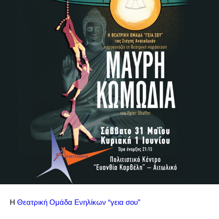
Η
Θεατρική Ομάδα Ενηλίκων “γεια σου”