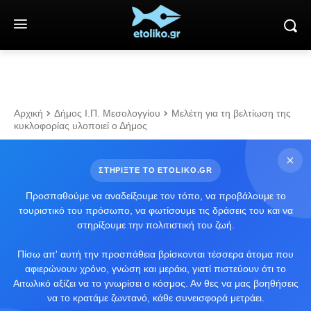
Αρχική
Δήμος Ι.Π. Μεσολογγίου
Μελέτη για τη βελτίωση της
κυκλοφορίας υλοποιεί ο Δήμος
ΣΤΗΡΙΞΤΕ ΤΟ ETOLIKO.GR
Προσπαθούμε να αναδείξουμε τον τόπο, να προβάλουμε το
τουριστικό του πρόσωπο, να φωτίσουμε τις δράσεις του και να
στηρίξουμε την πολιτιστική του ζωή.
Πίσω απ' αυτή την προσπάθεια βρίσκονται τέσσερα άτομα που
αφιερώνουν χρόνο, γνώση και μεράκι, γιατί πιστεύουν ότι το
Αιτωλικό αξίζει να το γνωρίσει ο κόσμος. Αν θες να μας βοηθήσεις
να το κρατάμε ζωντανό, κάθε συνεισφορά μετράει.