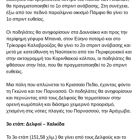
θα πραγματοποιηθεί το 1ο σπριντ ανάβασης. Στη συνέχεια,
έξω από τον πεδινό παραλίμνιο οικισμό Πάμφιο θα γίνει το
1ο σπριντ ευθείας.
Οι ποδηλάτες θα ανηφορίσουν στα Δουναίικα και προς την
περίφημη γέφυρα Μπανιά, στον Εύηνο ποταμό και στο
Τρίκορφο Καλαβρούζας θα γίνει το 2ο σπριντ ανάβασης και
μετά με κατεύθυνση τη Ναύπακτο από τον Περιφερειακό και
στην ακτογραμμή του Κορινθιακού κόλπου, οι ποδηλάτες θα
φθάσουν στην Ιτέα, που θα πραγματοποιηθεί το 2ο σπριντ
ευθείας.
Μια πόλη που απλώνεται το Κρισσαίο Πεδίο, έχοντας φόντο
τη Γκιώνα και τον Παρνασσό. Οι ποδηλάτες θα ανηφορίσουν
και περνώντας από τους Δελφούς θα τερματίσουν στην
ορεινή κωμόπολη και διάσημο χειμερινό προορισμό,
χτισμένη στις νότιες πλαγιές του Παρνασσού, την Αράχωβα.
3o ετάπ: Δελφοί – Χαλκίδα
Το 3ο ετάπ (151,58 χλμ.) θα γίνει από τους Δελφούς και το