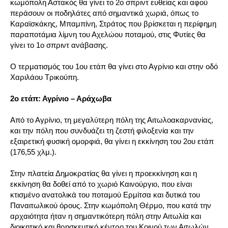
κωμόπολη Αστακός θα γίνει το 2ο σπριντ ευθείας και αφού
περάσουν οι ποδηλάτες από σημαντικά χωριά, όπως το
Καραϊσκάκης, Μπαμπίνη, Στράτος που βρίσκεται η περίφημη
παραποτάμια λίμνη του Αχελώου ποταμού, στις Φυτίες θα
γίνει το 1ο σπριντ ανάβασης.
Ο τερματισμός του 1ου ετάπ θα γίνει στο Αγρίνιο και στην οδό
Χαριλάου Τρικούπη.
2ο ετάπ: Αγρίνιο – Αράχωβα
Από το Αγρίνιο, τη μεγαλύτερη πόλη της Αιτωλοακαρνανίας,
και την πόλη που συνδυάζει τη ζεστή φιλοξενία και την
εξαιρετική φυσική ομορφιά, θα γίνει η εκκίνηση του 2ου ετάπ
(176,55 χλμ.).
Στην πλατεία Δημοκρατίας θα γίνει η προεκκίνηση και η
εκκίνηση θα δοθεί από το χωριό Καινούργιο, που είναι
κτισμένο ανατολικά του ποταμού Ερμίτσα και δυτικά του
Παναιτωλικού όρους. Στην κωμόπολη Θέρμο, που κατά την
αρχαιότητα ήταν η σημαντικότερη πόλη στην Αιτωλία και
διοικητικό και θρησκευτικό κέντρο του Κοινού των Αιτωλών,