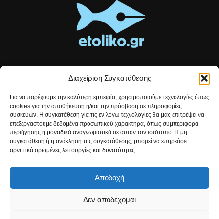
Διαχείριση Συγκατάθεσης
Τοπικές ειδήσεις, αναλύσεις και ιστορίες από το Αιτωλικό
Για να παρέχουμε την καλύτερη εμπειρία, χρησιμοποιούμε τεχνολογίες όπως
Αρθρογραφία που συνδέει, εμπνέει και ενημερώνει.
cookies για την αποθήκευση ή/και την πρόσβαση σε πληροφορίες
συσκευών. Η συγκατάθεση για τις εν λόγω τεχνολογίες θα μας επιτρέψει να
επεξεργαστούμε δεδομένα προσωπικού χαρακτήρα, όπως συμπεριφορά
Επικοινωνήστε μαζί μας:
etolikogr@gmail.com
περιήγησης ή μοναδικά αναγνωριστικά σε αυτόν τον ιστότοπο. Η μη
συγκατάθεση ή η ανάκληση της συγκατάθεσης, μπορεί να επηρεάσει
αρνητικά ορισμένες λειτουργίες και δυνατότητες.
ΒΡΕΙΤΕ ΜΑΣ
Αποδοχή
Δεν αποδέχομαι