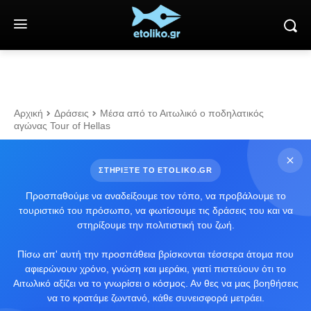
Αρχική
Δράσεις
Μέσα από το Αιτωλικό ο ποδηλατικός
αγώνας Tour of Hellas
ΣΤΗΡΙΞΤΕ ΤΟ ETOLIKO.GR
Προσπαθούμε να αναδείξουμε τον τόπο, να προβάλουμε το
τουριστικό του πρόσωπο, να φωτίσουμε τις δράσεις του και να
στηρίξουμε την πολιτιστική του ζωή.
Πίσω απ' αυτή την προσπάθεια βρίσκονται τέσσερα άτομα που
αφιερώνουν χρόνο, γνώση και μεράκι, γιατί πιστεύουν ότι το
Αιτωλικό αξίζει να το γνωρίσει ο κόσμος. Αν θες να μας βοηθήσεις
να το κρατάμε ζωντανό, κάθε συνεισφορά μετράει.