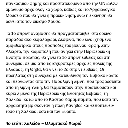
παγκοσμίου φήμης και προστατευόμενο από την UNESCO
ομώνυμο αρχαιολογικό χώρο, καθώς και το Αρχαιολογικό
Μουσείο που θα γίνει η προεκκίνηση, ενώ η εκκίνηση θα
δοθεί από τον οικισμό Χρυσό.
Το 1ο σπριντ ανάβασης θα πραγματοποιηθεί στο ορεινό
παραδοσιακό κεφαλοχώρι, Δεσφίνα, που είναι χτισμένο
αμφιθεατρικά στους πρόποδες του βουνού Κίρφη. Στην
Αλίαρτο, την κωμόπολη που ανήκει στην Περιφερειακή
Ενότητα Βοιωτίας, θα γίνει το 1ο σπριντ ευθείας και στη
συνέχεια, σε μία από τις ισχυρότερες αρχαίες πόλεις της
Ελλάδας, τη Θήβα, θα γίνει το 2ο σπριντ ευθείας. Οι
ποδηλάτες στη συνέχεια με κατεύθυνση τον Ευβοϊκό κόλπο
και περνώντας από την Παραλίμνη λίμνη, που τροφοδοτείται
από τη λίμνη Υλίκη, θα τερματίσουν στην πρωτεύουσα και
κύριο λιμένα της Περιφερειακής Ενότητας Εύβοιας, τη
Χαλκίδα, κάτω από το Κάστρο Καράμπαμπα, που κατά την
αρχαιότητα βρίσκονταν η πόλη Κάνηθος και «εποπτεύει»
τόσο τη Χαλκίδα, όσο και τον Εύριπο.
4ο ετάπ: Χαλκίδα – Ολυμπιακό Χωριό