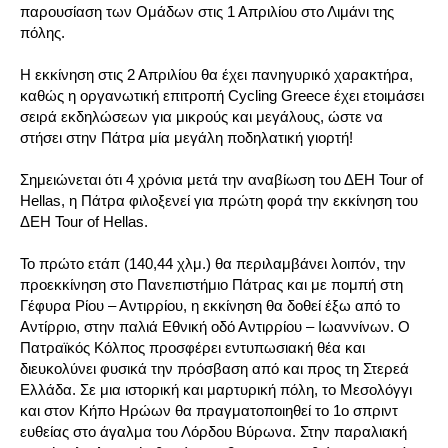
παρουσίαση των Ομάδων στις 1 Απριλίου στο Λιμάνι της
πόλης.
Η εκκίνηση στις 2 Απριλίου θα έχει πανηγυρικό χαρακτήρα,
καθώς η οργανωτική επιτροπή Cycling Greece έχει ετοιμάσει
σειρά εκδηλώσεων για μικρούς και μεγάλους, ώστε να
στήσει στην Πάτρα μία μεγάλη ποδηλατική γιορτή!
Σημειώνεται ότι 4 χρόνια μετά την αναβίωση του ΔΕΗ Tour of
Hellas, η Πάτρα φιλοξενεί για πρώτη φορά την εκκίνηση του
ΔΕΗ Tour of Hellas.
Το πρώτο ετάπ (140,44 χλμ.) θα περιλαμβάνει λοιπόν, την
προεκκίνηση στο Πανεπιστήμιο Πάτρας και με πομπή στη
Γέφυρα Ρίου – Αντιρρίου, η εκκίνηση θα δοθεί έξω από το
Αντίρριο, στην παλιά Εθνική οδό Αντιρρίου – Ιωαννίνων. Ο
Πατραϊκός Κόλπος προσφέρει εντυπωσιακή θέα και
διευκολύνει φυσικά την πρόσβαση από και προς τη Στερεά
Ελλάδα. Σε μια ιστορική και μαρτυρική πόλη, το Μεσολόγγι
και στον Κήπο Ηρώων θα πραγματοποιηθεί το 1ο σπριντ
ευθείας στο άγαλμα του Λόρδου Βύρωνα. Στην παραλιακή