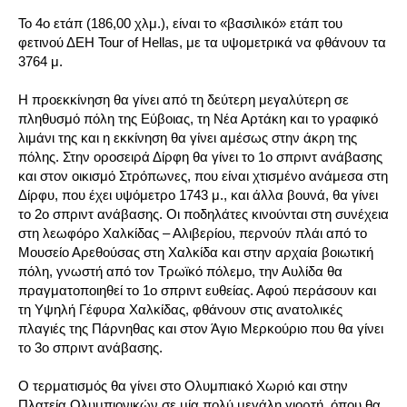
Το 4ο ετάπ (186,00 χλμ.), είναι το «βασιλικό» ετάπ του
φετινού ΔΕΗ Tour of Hellas, με τα υψομετρικά να φθάνουν τα
3764 μ.
Η προεκκίνηση θα γίνει από τη δεύτερη μεγαλύτερη σε
πληθυσμό πόλη της Εύβοιας, τη Νέα Αρτάκη και το γραφικό
λιμάνι της και η εκκίνηση θα γίνει αμέσως στην άκρη της
πόλης. Στην οροσειρά Δίρφη θα γίνει το 1ο σπριντ ανάβασης
και στον οικισμό Στρόπωνες, που είναι χτισμένο ανάμεσα στη
Δίρφυ, που έχει υψόμετρο 1743 μ., και άλλα βουνά, θα γίνει
το 2ο σπριντ ανάβασης. Οι ποδηλάτες κινούνται στη συνέχεια
στη λεωφόρο Χαλκίδας – Αλιβερίου, περνούν πλάι από το
Μουσείο Αρεθούσας στη Χαλκίδα και στην αρχαία βοιωτική
πόλη, γνωστή από τον Τρωϊκό πόλεμο, την Αυλίδα θα
πραγματοποιηθεί το 1ο σπριντ ευθείας. Αφού περάσουν και
τη Υψηλή Γέφυρα Χαλκίδας, φθάνουν στις ανατολικές
πλαγιές της Πάρνηθας και στον Άγιο Μερκούριο που θα γίνει
το 3ο σπριντ ανάβασης.
Ο τερματισμός θα γίνει στο Ολυμπιακό Χωριό και στην
Πλατεία Ολυμπιονικών σε μία πολύ μεγάλη γιορτή, όπου θα