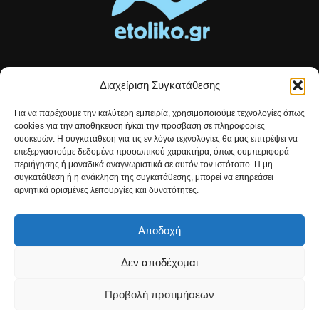
Διαχείριση Συγκατάθεσης
Τοπικές ειδήσεις, αναλύσεις και ιστορίες από το Αιτωλικό
Για να παρέχουμε την καλύτερη εμπειρία, χρησιμοποιούμε τεχνολογίες όπως
Αρθρογραφία που συνδέει, εμπνέει και ενημερώνει.
cookies για την αποθήκευση ή/και την πρόσβαση σε πληροφορίες
συσκευών. Η συγκατάθεση για τις εν λόγω τεχνολογίες θα μας επιτρέψει να
επεξεργαστούμε δεδομένα προσωπικού χαρακτήρα, όπως συμπεριφορά
Επικοινωνήστε μαζί μας:
etolikogr@gmail.com
περιήγησης ή μοναδικά αναγνωριστικά σε αυτόν τον ιστότοπο. Η μη
συγκατάθεση ή η ανάκληση της συγκατάθεσης, μπορεί να επηρεάσει
αρνητικά ορισμένες λειτουργίες και δυνατότητες.
ΒΡΕΙΤΕ ΜΑΣ
Αποδοχή
Δεν αποδέχομαι
Προβολή προτιμήσεων