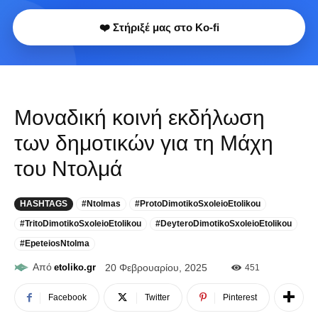
❤️ Στήριξέ μας στο Ko-fi
Μοναδική κοινή εκδήλωση
των δημοτικών για τη Μάχη
του Ντολμά
HASHTAGS
#Ntolmas
#ProtoDimotikoSxoleioEtolikou
#TritoDimotikoSxoleioEtolikou
#DeyteroDimotikoSxoleioEtolikou
#EpeteiosNtolma
Από
etoliko.gr
20 Φεβρουαρίου, 2025
451
Facebook
Twitter
Pinterest