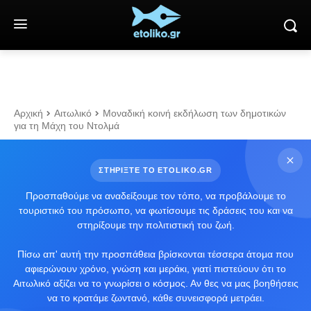
Αρχική
Αιτωλικό
Μοναδική κοινή εκδήλωση των δημοτικών
για τη Μάχη του Ντολμά
ΣΤΗΡΙΞΤΕ ΤΟ ETOLIKO.GR
Προσπαθούμε να αναδείξουμε τον τόπο, να προβάλουμε το
τουριστικό του πρόσωπο, να φωτίσουμε τις δράσεις του και να
στηρίξουμε την πολιτιστική του ζωή.
Πίσω απ' αυτή την προσπάθεια βρίσκονται τέσσερα άτομα που
αφιερώνουν χρόνο, γνώση και μεράκι, γιατί πιστεύουν ότι το
Αιτωλικό αξίζει να το γνωρίσει ο κόσμος. Αν θες να μας βοηθήσεις
να το κρατάμε ζωντανό, κάθε συνεισφορά μετράει.