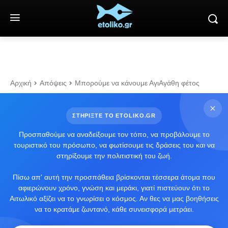
Αρχική
Απόψεις
Μπορούμε να κάνουμε ΑγιΑγάθη φέτος
ΣΤΗΡΙΞΤΕ ΤΟ ETOLIKO.GR
Προσπαθούμε να αναδείξουμε τον τόπο, να προβάλουμε το
τουριστικό του πρόσωπο, να φωτίσουμε τις δράσεις του και να
στηρίξουμε την πολιτιστική του ζωή.
Πίσω απ' αυτή την προσπάθεια βρίσκονται τέσσερα άτομα που
αφιερώνουν χρόνο, γνώση και μεράκι, γιατί πιστεύουν ότι το
Αιτωλικό αξίζει να το γνωρίσει ο κόσμος. Αν θες να μας βοηθήσεις
να το κρατάμε ζωντανό, κάθε συνεισφορά μετράει.