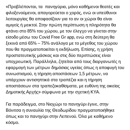
«Προβλέπονται, τα πανηγύρια, μόνο καθήμενοι θεατές και
φιλοξενούμενοι, απαγορεύεται ο χορός, ενώ οι υπεύθυνοι
λειτουργίας θα αποφασίζουν για το αν οι χώροι θα είναι
αμιγείς ή μεικτοί. Στην πρώτη περίπτωση η πληρότητα θα
φτάνει στο 85% του χώρου, με τον έλεγχο να γίνεται στην
είσοδο μέσω του Covid Free Gr app, ενώ στη δεύτερη θα
ξεκινά από 65% – 75% ανάλογα με το μέγεθος του χώρου
που θα πραγματοποιείται η εκδήλωση. Επίσης, η χρήση
προστατευτικής μάσκας και στις δύο περιπτώσεις είναι
υποχρεωτική. Παράλληλα, ζητείται από τους διοργανωτές η
εφαρμογή των μέτρων δημόσιας υγείας όπως η αποφυγή του
συνωστισμού, η τήρηση αποστάσεων 1,5 μέτρων, να
υπάρχουν αντισηπτικά στα τραπέζια και η τήρηση
αποστάσεων στα τραπεζοκαθίσματα, με ευθύνη της οικείας
Δημοτικής Αρχής» σύμφωνα με την σχετική ΚΥΑ.
Για παράδειγμα, στο Νιοχώρι το πανηγύρι έγινε, στην
Βόνιτσα η συναυλία της Θεοδωρίδου πραγματοποιήθηκε
όπως και το πανηγύρι στην Λεπενού. Όλα με καθήμενο
κόσμο.