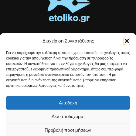
Διαχείριση Συγκατάθεσης
Τοπικές ειδήσεις, αναλύσεις και ιστορίες από το Αιτωλικό
Για να παρέχουμε την καλύτερη εμπειρία, χρησιμοποιούμε τεχνολογίες όπως
Αρθρογραφία που συνδέει, εμπνέει και ενημερώνει.
cookies για την αποθήκευση ή/και την πρόσβαση σε πληροφορίες
συσκευών. Η συγκατάθεση για τις εν λόγω τεχνολογίες θα μας επιτρέψει να
επεξεργαστούμε δεδομένα προσωπικού χαρακτήρα, όπως συμπεριφορά
Επικοινωνήστε μαζί μας:
etolikogr@gmail.com
περιήγησης ή μοναδικά αναγνωριστικά σε αυτόν τον ιστότοπο. Η μη
συγκατάθεση ή η ανάκληση της συγκατάθεσης, μπορεί να επηρεάσει
αρνητικά ορισμένες λειτουργίες και δυνατότητες.
ΒΡΕΙΤΕ ΜΑΣ
Αποδοχή
Δεν αποδέχομαι
Προβολή προτιμήσεων