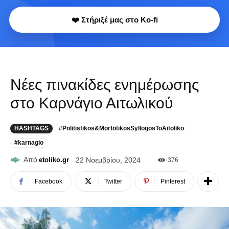
❤️ Στήριξέ μας στο Ko-fi
Νέες πινακίδες ενημέρωσης
στο Καρνάγιο Αιτωλικού
HASHTAGS
#Politistikos&MorfotikosSyllogosToAitoliko
#karnagio
Από
etoliko.gr
22 Νοεμβρίου, 2024
376
Facebook
Twitter
Pinterest