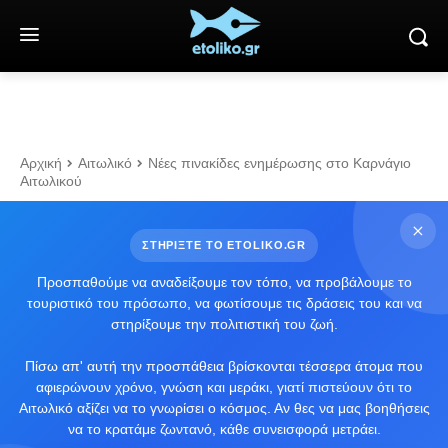
Αρχική
Αιτωλικό
Νέες πινακίδες ενημέρωσης στο Καρνάγιο
Αιτωλικού
ΣΤΗΡΙΞΤΕ ΤΟ ETOLIKO.GR
Προσπαθούμε να αναδείξουμε τον τόπο, να προβάλουμε το
τουριστικό του πρόσωπο, να φωτίσουμε τις δράσεις του και να
στηρίξουμε την πολιτιστική του ζωή.
Πίσω απ' αυτή την προσπάθεια βρίσκονται τέσσερα άτομα που
αφιερώνουν χρόνο, γνώση και μεράκι, γιατί πιστεύουν ότι το
Αιτωλικό αξίζει να το γνωρίσει ο κόσμος. Αν θες να μας βοηθήσεις
να το κρατάμε ζωντανό, κάθε συνεισφορά μετράει.