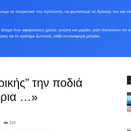
υμε το τουριστικό του πρόσωπο, να φωτίσουμε τις δράσεις του και να
άτομα που αφιερώνουν χρόνο, γνώση και μεράκι, γιατί πιστεύουν ότι τ
ήσεις να το κρατάμε ζωντανό, κάθε συνεισφορά μετράει.
ικής” την ποδιά
άρια …»
223