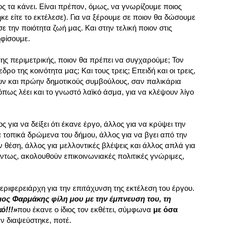
ος τα κάνει. Είναι πρέπον, όμως, να γνωρίζουμε ποιος
κε είτε το εκτέλεσε). Για να ξέρουμε σε ποιον θα δώσουμε
ε την ποιότητα ζωή μας. Και στην τελική ποιον στις
ηφίσουμε.
 περιμετρικής, ποιον θα πρέπει να συγχαρούμε; Τον
ο της κοινότητα μας; Και τους τρεις; Επειδή και οι τρεις,
υν και πρώην δημοτικούς συμβούλους, σαν παλικάρια
όπως λέει και το γνωστό λαϊκό άσμα, για να κλέψουν λίγο
 για να δείξει ότι έκανε έργο, άλλος για να κρύψει την
 τοπικά δρώμενα του δήμου, άλλος για να βγει από την
 θέση, άλλος για μελλοντικές βλέψεις και άλλος απλά για
ντως, ακολουθούν επικοινωνιακές πολιτικές γνώριμες,
ριφερειάρχη για την επιτάχυνση της εκτέλεση του έργου.
ος Φαρμάκης φίλη μου με την έμπνευση του, τη
ό!!!»
που έκανε ο ίδιος τον εκθέτει, σύμφωνα
με όσα
ν διαψεύστηκε, ποτέ.