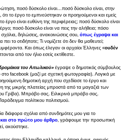
ερώτηση, ποσό δύσκολο είναι…ποσό δύσκολο είναι, στην
 ότι το έργο το εμπνεύστηκαν οι προηγούμενοι και εμείς
 το έργο είναι ευθύνη της περιφέρειας; ποσό δύσκολο είναι
ο έργο; ποσό δύσκολο είναι να πεις την αλήθεια; πόσο
α σχόλια, δηλώσεις, ανακοινώσεις σου,
όπως έγραψα και
 πει το οτιδήποτε; Τι νομίζετε ότι δεν θα μαθευτεί;
μφέροντα. Και όπως έλεγαν οι αρχαίοι Έλληνες «
ουδέν
ονται από τον ήλιο εσείς εκτίθεστε.
 δρομάκια του Αιτωλικού»
έγραψε ο δημοτικός σύμβουλος
στο facebook (μαζί με σχετική φωτογραφία). Λογικά με
ηγούμενη δημοτική αρχή που σχεδίασε το έργο και
η της μικρής πλατείας μπροστά από τα μαγαζιά των
υ Γρίβα). Μπράβο σας. Ειλικρινά μπράβο σας.
αράδειγμα πολίτικου πολιτισμού.
ίδα διάφορα σχόλια από συνδημότες μου για το
και στο
πρώτο μου άρθρο
, γράφουμε την προσωπική
ί, ακούστηκε.
σματος ήταν Ελληνίδα καλλονή, η όποια έγινε, αφενός,