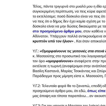
Τέλος, πάντα τριγυρνά στο μυαλό μου η ιδία 
συγκεκριμένη περίπτωση, να πεις κύριε αιρετέ,
το εκτελέσαμε; ποσό δύσκολο είναι να πεις ότι
να πεις ότι ο δήμος δεν έχει καμία σχέση με τ
δύσκολο είναι να μην δώσεις δικαιώματα με τ
στο προηγούμενο άρθρο μου
, στον καθένα να
Αδύνατον. Υπάρχουν πολλά αντικρουόμενα συ
κρυπτόν υπό τον ήλιον» .
Και όταν αποκαλύπτ
Υ.Γ.:
«Ομορφαίνουνε τις γειτονιές στα στενά
κ. Μασαούτης στο προσωπικό του λογαριασμό 
τον όρο
«ομορφαίνουνε»
αναφέρετε στην προ
εκτέλεσε η τωρινή (αναφέρομαι στην ανάπλασ
Βασίλη Καστανά, Μαρίας Τσοκάντας και Σπύρο
Παράδειγμα προς μίμηση είστε κ. Μασαούτη. Π
Υ.Γ.2: Τελευταία φορά θα το ξαναπώ, επειδή ε
προηγούμενο άρθρο μου, ότι εδώ,
όπως είπα 
μας άποψη και τίποτα παραπάνω…αν ακουστε
Υ.Γ.3: Για την ιστορία η Μαρίστα του λαϊκού ά