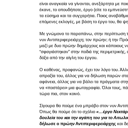
είναι αναγκαία να γίνονται, ανεξάρτητα με ποι
έκανε, το οπουδήποτε, έργο (είτε το εμπνεύστη
τα εύσημα και τα συγχαρήτια. Ποιος αναβάθμισ
επόμενες εκλογές, με βάση το έργο του, θα ψ
Με γνώμονα το παραπάνω, στην περίπτωση της
νυν Αντιπεριφερειάρχη; τον πρώην; ή την Πρόεδρ
μαζί με δυο πρώην δημάρχους και κάποιους ν
“σφαγιάστηκαν” στην ποδιά της περιμετρικής, 
δόξα από την αίγλη του έργου.
Ο καθένας, προφανώς, έχει τον λόγο του. Άλλος
απραξία του, άλλος για να δήλωση παρών στα
αφάνεια, άλλος για να βάλει τα πράγματα στην
να «ποστάρει» μια φωτογραφία. Όλοι τους, πά
τώρα πια, στον κοινό.
Σίγουρα θα πούμε ένα μπράβο στον νυν Αντιπε
Όπως θα πούμε ότι το σχόλιο
«…έργο Νεκτάρι
δουλεία του και την αγάπη του για το Αιτωλικ
δήλωσε ο πρώην Αντιπεριφερειάρχης
και δε