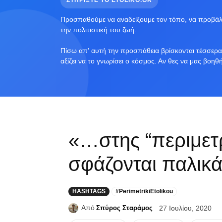
ΣΤΗΡΙΞΤΕ ΤΟ ETOLIKO.GR
Προσπαθούμε να αναδείξουμε τον τόπο, να προβάλο
την πολιτιστική του ζωή.
Πίσω απ' αυτή την προσπάθεια βρίσκονται τέσσερα 
αξίζει να το γνωρίσει ο κόσμος. Αν θες να μας βοηθ
«…στης “περιμετρ
σφάζονται παλικ
HASHTAGS
#PerimetrikiEtolikou
Από
Σπύρος Σταράμος
27 Ιουλίου, 2020