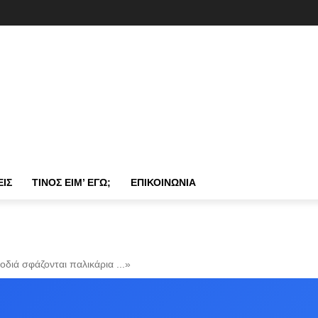
ΕΙΣ
ΤΊΝΟΣ ΕΊΜ’ ΕΓΏ;
ΕΠΙΚΟΙΝΩΝΊΑ
ποδιά σφάζονται παλικάρια ...»