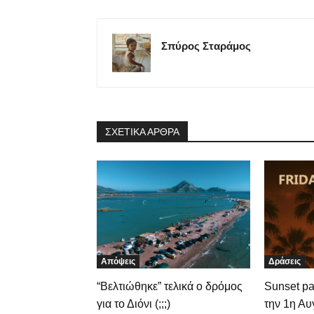
Σπύρος Σταράμος
ΣΧΕΤΙΚΑ ΑΡΘΡΑ
Απόψεις
Δράσεις
“Βελτιώθηκε” τελικά ο δρόμος
Sunset pa
για το Διόνι (;;;)
την 1η Α