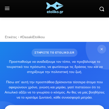
Ετικέτες
#DasakiEtolikou
ΣΤΗΡΙΞΤΕ ΤΟ ETOLIKO.GR
Προσπαθούμε να αναδείξουμε τον τόπο, να προβάλουμε το
τουριστικό του πρόσωπο, να φωτίσουμε τις δράσεις του και να
στηρίξουμε την πολιτιστική του ζωή.
Πίσω απ' αυτή την προσπάθεια βρίσκονται τέσσερα άτομα που
αφιερώνουν χρόνο, γνώση και μεράκι, γιατί πιστεύουν ότι το
Αιτωλικό αξίζει να το γνωρίσει ο κόσμος. Αν θες να μας βοηθήσεις
να το κρατάμε ζωντανό, κάθε συνεισφορά μετράει.