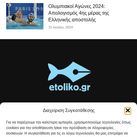
Ολυμπιακοί Αγώνες 2024:
Απολογισμός 4ης μέρας της
Ελληνικής αποστολής
31 Ιουλίου, 2024
Διαχείριση Συγκατάθεσης
Τοπικές ειδήσεις, αναλύσεις και ιστορίες από το Αιτωλικό
Για να παρέχουμε την καλύτερη εμπειρία, χρησιμοποιούμε τεχνολογίες όπως
Αρθρογραφία που συνδέει, εμπνέει και ενημερώνει.
cookies για την αποθήκευση ή/και την πρόσβαση σε πληροφορίες
συσκευών. Η συγκατάθεση για τις εν λόγω τεχνολογίες θα μας επιτρέψει να