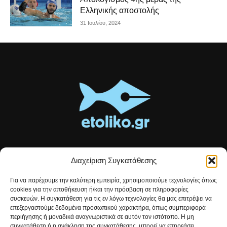
Ελληνικής αποστολής
31 Ιουλίου, 2024
Διαχείριση Συγκατάθεσης
Τοπικές ειδήσεις, αναλύσεις και ιστορίες από το Αιτωλικό
Για να παρέχουμε την καλύτερη εμπειρία, χρησιμοποιούμε τεχνολογίες όπως
Αρθρογραφία που συνδέει, εμπνέει και ενημερώνει.
cookies για την αποθήκευση ή/και την πρόσβαση σε πληροφορίες
συσκευών. Η συγκατάθεση για τις εν λόγω τεχνολογίες θα μας επιτρέψει να
επεξεργαστούμε δεδομένα προσωπικού χαρακτήρα, όπως συμπεριφορά
Επικοινωνήστε μαζί μας:
etolikogr@gmail.com
περιήγησης ή μοναδικά αναγνωριστικά σε αυτόν τον ιστότοπο. Η μη
συγκατάθεση ή η ανάκληση της συγκατάθεσης, μπορεί να επηρεάσει