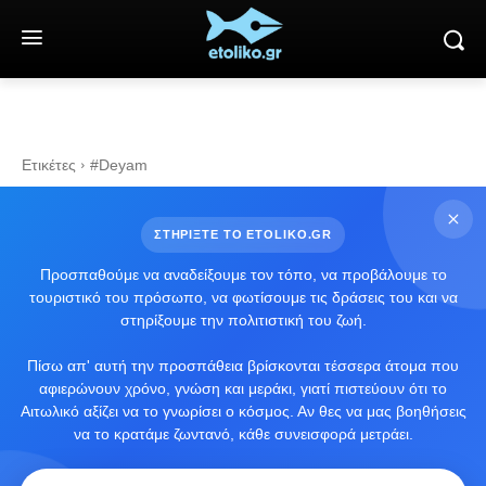
Ετικέτες
#Deyam
ΣΤΗΡΙΞΤΕ ΤΟ ETOLIKO.GR
Προσπαθούμε να αναδείξουμε τον τόπο, να προβάλουμε το
τουριστικό του πρόσωπο, να φωτίσουμε τις δράσεις του και να
στηρίξουμε την πολιτιστική του ζωή.
Πίσω απ' αυτή την προσπάθεια βρίσκονται τέσσερα άτομα που
αφιερώνουν χρόνο, γνώση και μεράκι, γιατί πιστεύουν ότι το
Αιτωλικό αξίζει να το γνωρίσει ο κόσμος. Αν θες να μας βοηθήσεις
να το κρατάμε ζωντανό, κάθε συνεισφορά μετράει.