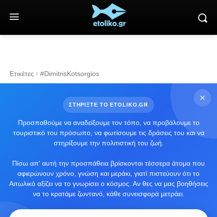
Ετικέτες
#DimitrisKotsorgios
ΣΤΗΡΙΞΤΕ ΤΟ ETOLIKO.GR
Προσπαθούμε να αναδείξουμε τον τόπο, να προβάλουμε το
τουριστικό του πρόσωπο, να φωτίσουμε τις δράσεις του και να
στηρίξουμε την πολιτιστική του ζωή.
Πίσω απ' αυτή την προσπάθεια βρίσκονται τέσσερα άτομα που
αφιερώνουν χρόνο, γνώση και μεράκι, γιατί πιστεύουν ότι το
Αιτωλικό αξίζει να το γνωρίσει ο κόσμος. Αν θες να μας βοηθήσεις
να το κρατάμε ζωντανό, κάθε συνεισφορά μετράει.