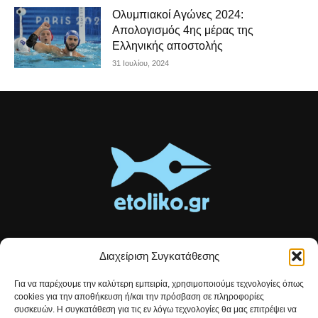
Ολυμπιακοί Αγώνες 2024:
Απολογισμός 4ης μέρας της
Ελληνικής αποστολής
31 Ιουλίου, 2024
Διαχείριση Συγκατάθεσης
Τοπικές ειδήσεις, αναλύσεις και ιστορίες από το Αιτωλικό
Για να παρέχουμε την καλύτερη εμπειρία, χρησιμοποιούμε τεχνολογίες όπως
Αρθρογραφία που συνδέει, εμπνέει και ενημερώνει.
cookies για την αποθήκευση ή/και την πρόσβαση σε πληροφορίες
συσκευών. Η συγκατάθεση για τις εν λόγω τεχνολογίες θα μας επιτρέψει να