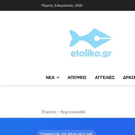
Πέμπτη, 6 Αυγούστου, 2026
NΈΑ
ΑΠΌΨΕΙΣ
ΑΓΓΕΛΊΕΣ
ΔΡΆΣ
Ετικέτες
#pyrosvestiki
ΣΤΗΡΙΞΤΕ ΤΟ ETOLIKO.GR