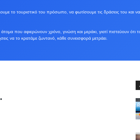
υμε το τουριστικό του πρόσωπο, να φωτίσουμε τις δράσεις του και να
άτομα που αφιερώνουν χρόνο, γνώση και μεράκι, γιατί πιστεύουν ότι τ
ήσεις να το κρατάμε ζωντανό, κάθε συνεισφορά μετράει.