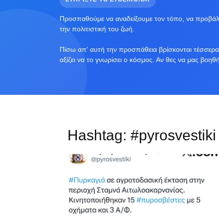
Προσπαθούμε να αναδείξουμε τον τόπο, να προβάλο
την πολιτιστική του ζωή.
Πίσω απ' αυτή την προσπάθεια βρίσκονται τέσσερα 
αξίζει να το γνωρίσει ο κόσμος. Αν θες να μας βοηθ
Hashtag:
#pyrosvestiki