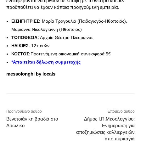
ενδιαφέρονται να έρθουν σε επαφή με το θέατρο και δεν
προϋποθέτει να έχουν κάποια προηγούμενη εμπειρία.
ΕΙΣΗΓΗΤΡΙΕΣ:
Μαρία Τραγουλιά (Παιδαγωγός-Ηθοποιός),
Μαριάννα Νικολογιάννη (Ηθοποιός)
ΤΟΠΟΘΕΣΙΑ:
Αρχαίο Θέατρο Πλευρώνας
ΗΛΙΚΙΕΣ:
12+ ετών
ΚΟΣΤΟΣ:
Προτεινόμενη οικονομική συνεισφορά 5€
*Απαιτείται δήλωση συμμετοχής
messolonghi by locals
Προηγούμενο άρθρο
Επόμενο άρθρο
Βενετσιάνικη βραδιά στο
Δήμος Ι.Π.Μεσολογγίου:
Αιτωλικό
Ενημέρωση για
αποζημιώσεις καλλιεργειών
από πυρκαγιά