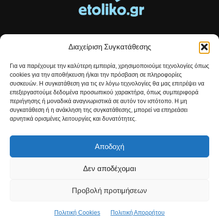
Διαχείριση Συγκατάθεσης
Τοπικές ειδήσεις, αναλύσεις και ιστορίες από το Αιτωλικό
Για να παρέχουμε την καλύτερη εμπειρία, χρησιμοποιούμε τεχνολογίες όπως
Αρθρογραφία που συνδέει, εμπνέει και ενημερώνει.
cookies για την αποθήκευση ή/και την πρόσβαση σε πληροφορίες
συσκευών. Η συγκατάθεση για τις εν λόγω τεχνολογίες θα μας επιτρέψει να
επεξεργαστούμε δεδομένα προσωπικού χαρακτήρα, όπως συμπεριφορά
Επικοινωνήστε μαζί μας:
etolikogr@gmail.com
περιήγησης ή μοναδικά αναγνωριστικά σε αυτόν τον ιστότοπο. Η μη
συγκατάθεση ή η ανάκληση της συγκατάθεσης, μπορεί να επηρεάσει
αρνητικά ορισμένες λειτουργίες και δυνατότητες.
ΒΡΕΙΤΕ ΜΑΣ
Αποδοχή
Δεν αποδέχομαι
Προβολή προτιμήσεων
Πολιτική Cookies
Πολιτική Απορρήτου
© Developed by
Christos Kontousias