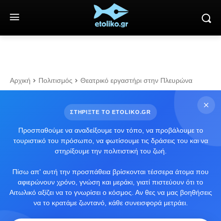
Αρχική
Πολιτισμός
Θεατρικό εργαστήρι στην Πλευρώνα
ΣΤΗΡΙΞΤΕ ΤΟ ETOLIKO.GR
Προσπαθούμε να αναδείξουμε τον τόπο, να προβάλουμε το
τουριστικό του πρόσωπο, να φωτίσουμε τις δράσεις του και να
στηρίξουμε την πολιτιστική του ζωή.
Πίσω απ' αυτή την προσπάθεια βρίσκονται τέσσερα άτομα που
αφιερώνουν χρόνο, γνώση και μεράκι, γιατί πιστεύουν ότι το
Αιτωλικό αξίζει να το γνωρίσει ο κόσμος. Αν θες να μας βοηθήσεις
να το κρατάμε ζωντανό, κάθε συνεισφορά μετράει.