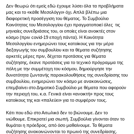
Δεν θεωρώ ότι εμείς εδώ έχουμε λύσει όλα τα προβλήματα
μας και το «κάθε Μεσολόγγι» όχι. Απλά βλέπω μια
διαφορετική προσέγγιση του θέματος. Το Συμβούλιο
Κοινότητας του Μεσολογγίου έχει πραγματοποιεί όλες τις
μηνιαίες συνεδριάσεις του, οι οποίες είναι ανοικτές στον
κόσμο (πριν covid-19 εποχή πάντα). Η Κοινότητα
Μεσολογγίου ενημερώνει τους κατοίκους για την μέρα
διεξαγωγής του συμβουλίου και τα θέματα συζήτησης
αρκετές μέρες πριν, δέχεται προτάσεις για θέματα
συζήτησης, έκανε προτάσεις για το τεχνικό πρόγραμμα της
πόλη με την συμμέτοχη του κόσμου, δημιούργησε την
δυνατότητα ζωντανής παρακολουθήσεις της συνεδρίασης του
συμβουλίου, ενημερώνει τον κόσμο με ανακοινώσεις,
επεμβαίνει στο Δημοτικό Συμβούλιο με θέματα που αφορούν
την περιοχή του, κ.α. Γενικά είναι «ανοικτή» προς τους
κατοίκους της και «παλεύει» για το συμφέρον τους.
Κάτι που εδώ στο Αιτωλικό δεν το βιώνουμε. Δεν το
νιώθουμε. Επικρατεί μια σιωπή. Συμβούλια γίνονται όταν το
θυμάται η πρόεδρος, από όσο μαθαίνουμε. Τα θέματα
συζήτησης ανακοινώνονται το πρωινό της συνεδρίασης.