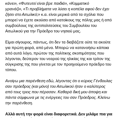
κάνει», «Φυτευτεί είναι βρε παιδιά», «Κομματικό
γρανάζι», «Τι προβλήματα να λύσει η κοπέλα αφού δεν έχει
ζήσει στο Αιτωλικό;»
κ.α. είναι μερικά από τα σχόλια που
μπορεί να έχετε ακούσει από κατοίκους της πόλης μας ή από
συμβούλους της αντιπολιτεύσεις του Συμβουλίου του
Αιτωλικού για την Πρόεδρο του νησιού μας.
Είμαι σίγουρος, πάντως, ότι δεν τα διαβάζετε ούτε τα ακούτε
για πρώτη φορά, από μένα. Μπορώ να κατανοήσω κάποια
από αυτά λόγο, πρώτον της πολίτικης σκοπιμότητας που
λέγονται, δεύτερον του νεαρού της ηλικίας της και τρίτον της
σύγκρισης της που γίνεται με τον προηγούμενο πρόεδρο του
τόπου.
Ανοίγω μια παρένθεση εδώ, λέγοντας ότι ο κύριος Γένδουλας
σαν πρόεδρος (και μόνο) του Αιτωλικού ήταν ο καλύτερος
από τους τρεις που πέρασαν. Καθαρά δική μου άποψη και
πάντα σύμφωνα με τις ενέργειες του σαν Πρόεδρος. Κλείνω
την παρένθεση.
Αλλά αυτή την φορά είναι διαφορετικά. Δεν μιλάμε πια για