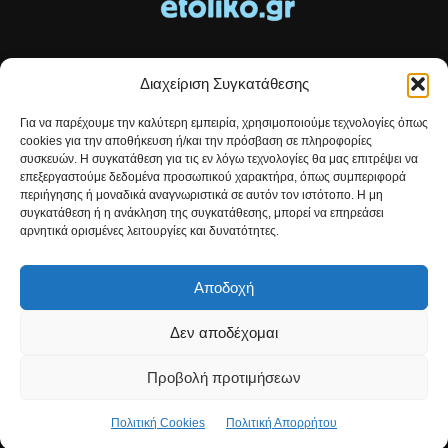
Διαχείριση Συγκατάθεσης
Τοπικές ειδήσεις, αναλύσεις και ιστορίες από το Αιτωλικό
Για να παρέχουμε την καλύτερη εμπειρία, χρησιμοποιούμε τεχνολογίες όπως
Αρθρογραφία που συνδέει, εμπνέει και ενημερώνει.
cookies για την αποθήκευση ή/και την πρόσβαση σε πληροφορίες
συσκευών. Η συγκατάθεση για τις εν λόγω τεχνολογίες θα μας επιτρέψει να
επεξεργαστούμε δεδομένα προσωπικού χαρακτήρα, όπως συμπεριφορά
Επικοινωνήστε μαζί μας:
etolikogr@gmail.com
περιήγησης ή μοναδικά αναγνωριστικά σε αυτόν τον ιστότοπο. Η μη
συγκατάθεση ή η ανάκληση της συγκατάθεσης, μπορεί να επηρεάσει
αρνητικά ορισμένες λειτουργίες και δυνατότητες.
ΒΡΕΙΤΕ ΜΑΣ
Αποδοχή
Δεν αποδέχομαι
Προβολή προτιμήσεων
Πολιτική Cookies
Πολιτική Απορρήτου
© Developed by
Christos Kontousias