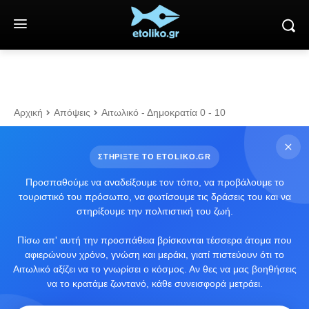
Αρχική
Απόψεις
Αιτωλικό - Δημοκρατία 0 - 10
ΣΤΗΡΙΞΤΕ ΤΟ ETOLIKO.GR
Προσπαθούμε να αναδείξουμε τον τόπο, να προβάλουμε το
τουριστικό του πρόσωπο, να φωτίσουμε τις δράσεις του και να
στηρίξουμε την πολιτιστική του ζωή.
Πίσω απ' αυτή την προσπάθεια βρίσκονται τέσσερα άτομα που
αφιερώνουν χρόνο, γνώση και μεράκι, γιατί πιστεύουν ότι το
Αιτωλικό αξίζει να το γνωρίσει ο κόσμος. Αν θες να μας βοηθήσεις
να το κρατάμε ζωντανό, κάθε συνεισφορά μετράει.