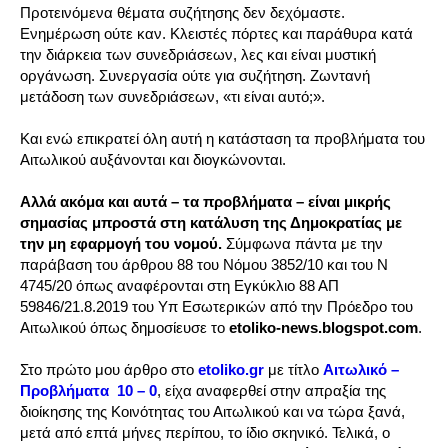
Προτεινόμενα θέματα συζήτησης δεν δεχόμαστε.
Ενημέρωση ούτε καν. Κλειστές πόρτες και παράθυρα κατά
την διάρκεια των συνεδριάσεων, λες και είναι μυστική
οργάνωση. Συνεργασία ούτε για συζήτηση. Ζωντανή
μετάδοση των συνεδριάσεων, «τι είναι αυτό;».
Και ενώ επικρατεί όλη αυτή η κατάσταση τα προβλήματα του
Αιτωλικού αυξάνονται και διογκώνονται.
Αλλά ακόμα και αυτά – τα προβλήματα – είναι μικρής
σημασίας μπροστά στη κατάλυση της Δημοκρατίας με
την μη εφαρμογή του νομού.
Σύμφωνα πάντα με την
παράβαση του άρθρου 88 του Νόμου 3852/10 και του Ν
4745/20 όπως αναφέρονται στη Εγκύκλιο 88 ΑΠ
59846/21.8.2019 του Υπ Εσωτερικών από την Πρόεδρο του
Αιτωλικού όπως δημοσίευσε το
etoliko-news.blogspot.com
.
Στο πρώτο μου άρθρο στο
etoliko.gr
με τίτλο
Αιτωλικό –
Προβλήματα 10 – 0
, είχα αναφερθεί στην απραξία της
διοίκησης της Κοινότητας του Αιτωλικού και να τώρα ξανά,
μετά από επτά μήνες περίπου, το ίδιο σκηνικό. Τελικά, ο