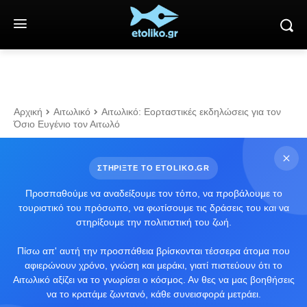
Αρχική
Αιτωλικό
Αιτωλικό: Εορταστικές εκδηλώσεις για τον
Όσιο Ευγένιο τον Αιτωλό
ΣΤΗΡΙΞΤΕ ΤΟ ETOLIKO.GR
Προσπαθούμε να αναδείξουμε τον τόπο, να προβάλουμε το
τουριστικό του πρόσωπο, να φωτίσουμε τις δράσεις του και να
στηρίξουμε την πολιτιστική του ζωή.
Πίσω απ' αυτή την προσπάθεια βρίσκονται τέσσερα άτομα που
αφιερώνουν χρόνο, γνώση και μεράκι, γιατί πιστεύουν ότι το
Αιτωλικό αξίζει να το γνωρίσει ο κόσμος. Αν θες να μας βοηθήσεις
να το κρατάμε ζωντανό, κάθε συνεισφορά μετράει.