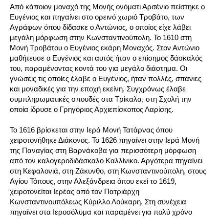
Από κάποιον μοναχό της Μονής ονόματι Αρσένιο πείστηκε ο
Ευγένιος και πηγαίνει στο ορεινό χωριό Τροβάτο, των
Αγράφων όπου δίδασκε ο Αντώνιος, ο οποίος είχε λάβει
μεγάλη μόρφωση στην Κωνσταντινούπολη. Το 1610 στη
Μονή Τροβάτου ο Ευγένιος εκάρη Μοναχός. Στον Αντώνιο
μαθήτευσε ο Ευγένιος και αυτός ήταν ο επίσημος δάσκαλός
του, παραμένοντας κοντά του για μεγάλο διάστημα. Οι
γνώσεις τις οποίες έλαβε ο Ευγένιος, ήταν πολλές, σπάνιες
και μοναδικές για την εποχή εκείνη. Συγχρόνως έλαβε
συμπληρωματικές σπουδές στα Τρίκαλα, στη Σχολή την
οποία ίδρυσε ο Γρηγόριος Αρχιεπίσκοπος Λαρίσης.
Το 1616 βρίσκεται στην Ιερά Μονή Τατάρνας όπου
χειροτονήθηκε Διάκονος. Το 1626 πηγαίνει στην Ιερά Μονή
της Παναγίας στη Βαρνάκοβα για περισσότερη μόρφωση
από τον καλογεροδιδάσκαλο Καλλίνικο. Αργότερα πηγαίνει
στη Κεφαλονιά, στη Ζάκυνθο, στη Κωνσταντινούπολη, στους
Αγίου Τόπους, στην Αλεξάνδρεια όπου εκεί το 1619,
χειροτονείται Ιερέας από τον Πατριάρχη
Κωνσταντινουπόλεως Κύριλλο Λούκαρη. Στη συνέχεια
πηγαίνει στα Ιεροσόλυμα και παραμένει για πολύ χρόνο