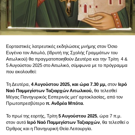
Εορταστικές λατρευτικές εκδηλώσεις μνήμης στον Όσιο
Ευγένιο τον Αιτωλό, (Ιδρυτή της Σχολής Γραμμάτων του
Αιτωλικού) θα πραγματοποιηθούν Δευτέρα και την Τρίτη 4 &
5 Αυγούστου 2025 στο Αιτωλικό, σύμφωνα με το πρόγραμμα
που ακολουθεί:
Τη Δευτέρα,
4 Αυγούστου 2025, και ώρα 7.30 μμ,
στον
Ιερό
Ναό Παμμεγίστων Ταξιαρχών Αιτωλικού,
θα τελεσθεί
Μέγας Πανηγυρικός Εσπερινός μετ’ αρτοκλασίας, από τον
Πρωτοπρεσβύτερο
π. Ανδρέα Μπότα
.
Το πρωί της εορτής, Τρίτη
5 Αυγούστου 2025
, ώρα 7 π.μ.
στον αυτό
Ιερό Ναό Παμμεγίστων Ταξιαρχών
, θα τελεσθεί ο
Όρθρος και η Πανηγυρική Θεία Λειτουργία.