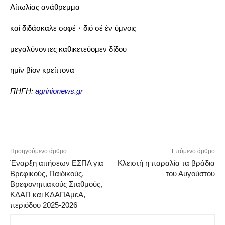
Aίτωλίας ανάθρεμμα
καί διδάσκαλε σοφέ・διό σέ έν ύμνοις
μεγαλύνοντες καθικετεύομεν δίδου
ημίν βίον κρείττονα
ΠΗΓΗ:
agrinionews.gr
Προηγούμενο άρθρο
Επόμενο άρθρο
Έναρξη αιτήσεων ΕΣΠΑ για
Κλειστή η παραλία τα βράδια
Βρεφικούς, Παιδικούς,
του Αυγούστου
Βρεφονηπιακούς Σταθμούς,
ΚΔΑΠ και ΚΔΑΠΑμεΑ,
περιόδου 2025-2026