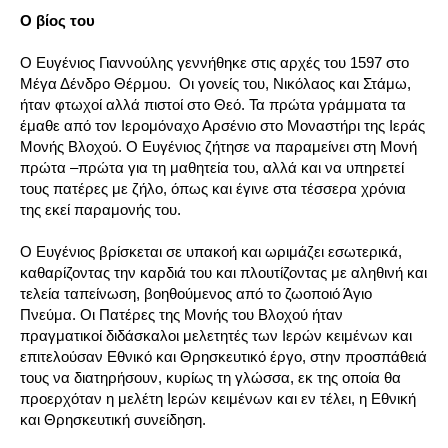
Ο βίος του
Ο Ευγένιος Γιαννούλης γεννήθηκε στις αρχές του 1597 στο
Μέγα Δένδρο Θέρμου. Οι γονείς του, Νικόλαος και Στάμω,
ήταν φτωχοί αλλά πιστοί στο Θεό. Τα πρώτα γράμματα τα
έμαθε από τον Ιερομόναχο Αρσένιο στο Μοναστήρι της Ιεράς
Μονής Βλοχού. Ο Ευγένιος ζήτησε να παραμείνει στη Μονή
πρώτα –πρώτα για τη μαθητεία του, αλλά και να υπηρετεί
τους πατέρες με ζήλο, όπως και έγινε στα τέσσερα χρόνια
της εκεί παραμονής του.
Ο Ευγένιος βρίσκεται σε υπακοή και ωριμάζει εσωτερικά,
καθαρίζοντας την καρδιά του και πλουτίζοντας με αληθινή και
τελεία ταπείνωση, βοηθούμενος από το ζωοποιό Άγιο
Πνεύμα. Οι Πατέρες της Μονής του Βλοχού ήταν
πραγματικοί διδάσκαλοι μελετητές των Ιερών κειμένων και
επιτελούσαν Εθνικό και Θρησκευτικό έργο, στην προσπάθειά
τους να διατηρήσουν, κυρίως τη γλώσσα, εκ της οποία θα
προερχόταν η μελέτη Ιερών κειμένων και εν τέλει, η Εθνική
και Θρησκευτική συνείδηση.