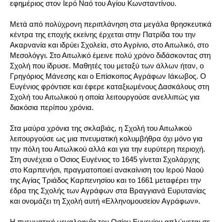
εφημέριος στον Ιερό Ναό του Αγίου Κωνσταντίνου.
Μετά από πολύχρονη περιπλάνηση στα μεγάλα θρησκευτικά
κέντρα της εποχής εκείνης έρχεται στην Πατρίδα του την
Ακαρνανία και ιδρύει Σχολεία, στο Αγρίνιο, στο Αιτωλικό, στο
Μεσολόγγι. Στο Αιτωλικό έμεινε πολύ χρόνο διδάσκοντας στη
Σχολή που ίδρυσε. Μαθητές του μεταξύ των άλλων ήταν, ο
Γρηγόριος Μάνεσης και ο Επίσκοπος Αγράφων Ιάκωβος. Ο
Ευγένιος φρόντισε και έφερε καταξιωμένους Δασκάλους στη
Σχολή του Αιτωλικού η οποία λειτουργούσε ανελλιπώς για
διακόσια περίπου χρόνια.
Στα μαύρα χρόνια της σκλαβιάς, η Σχολή του Αιτωλικού
λειτουργούσε ως μια πνευματική κολυμβήθρα όχι μόνο για
την πόλη του Αιτωλικού αλλά και για την ευρύτερη περιοχή.
Στη συνέχεια ο Όσιος Ευγένιος το 1645 γίνεται Σχολάρχης
στο Καρπενήσι, πραγματοποιεί ανακαίνιση του Ιερού Ναού
της Αγίας Τριάδος Καρπενησίου και το 1661 μεταφέρει την
έδρα της Σχολής των Αγράφων στα Βραγγιανά Ευρυτανίας
και ονομάζει τη Σχολή αυτή «Ελληνομουσείον Αγράφων».
Η πνευματική μεγαλοφυΐα του Οσίου Ευγενίου απλώνεται σε