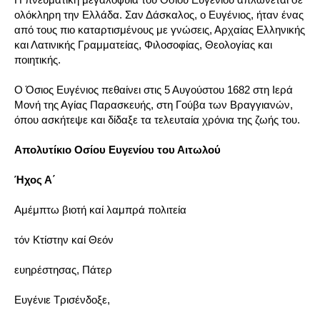
ολόκληρη την Ελλάδα. Σαν Δάσκαλος, ο Ευγένιος, ήταν ένας
από τους πιο καταρτισμένους με γνώσεις, Αρχαίας Ελληνικής
και Λατινικής Γραμματείας, Φιλοσοφίας, Θεολογίας και
ποιητικής.
Ο Όσιος Ευγένιος πεθαίνει στις 5 Αυγούστου 1682 στη Ιερά
Μονή της Αγίας Παρασκευής, στη Γούβα των Βραγγιανών,
όπου ασκήτεψε και δίδαξε τα τελευταία χρόνια της ζωής του.
A
πολυτίκιο Οσίου Ευγενίου του Αιτωλού
Ήχος Α΄
Αμέμπτω βιοτή καί λαμπρά πολιτεία
τόν Kτίστην καί Θεόν
ευηρέστησας, Πάτερ
Eυγένιε Τρισένδοξε,