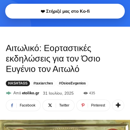
❤️ Στήριξέ μας στο Ko-fi
Αιτωλικό: Εορταστικές
εκδηλώσεις για τον Όσιο
Ευγένιο τον Αιτωλό
HASHTAGS
#taxiarches
#OsiosEvgenios
Από
etoliko.gr
31 Ιουλίου, 2025
435
Facebook
Twitter
Pinterest