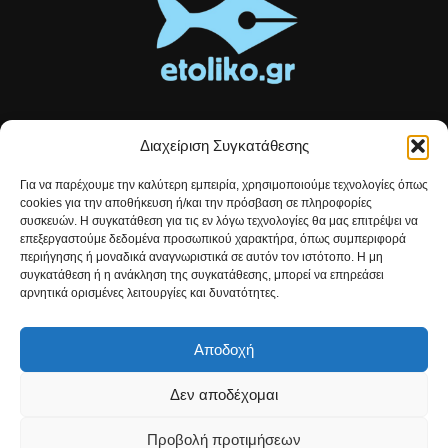
Διαχείριση Συγκατάθεσης
Τοπικές ειδήσεις, αναλύσεις και ιστορίες από το Αιτωλικό
Για να παρέχουμε την καλύτερη εμπειρία, χρησιμοποιούμε τεχνολογίες όπως
Αρθρογραφία που συνδέει, εμπνέει και ενημερώνει.
cookies για την αποθήκευση ή/και την πρόσβαση σε πληροφορίες
συσκευών. Η συγκατάθεση για τις εν λόγω τεχνολογίες θα μας επιτρέψει να
επεξεργαστούμε δεδομένα προσωπικού χαρακτήρα, όπως συμπεριφορά
Επικοινωνήστε μαζί μας:
etolikogr@gmail.com
περιήγησης ή μοναδικά αναγνωριστικά σε αυτόν τον ιστότοπο. Η μη
συγκατάθεση ή η ανάκληση της συγκατάθεσης, μπορεί να επηρεάσει
αρνητικά ορισμένες λειτουργίες και δυνατότητες.
ΒΡΕΙΤΕ ΜΑΣ
Αποδοχή
Δεν αποδέχομαι
Προβολή προτιμήσεων