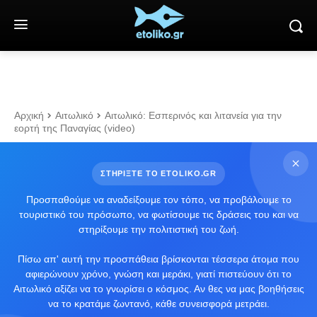
Αρχική
Αιτωλικό
Αιτωλικό: Εσπερινός και λιτανεία για την
εορτή της Παναγίας (video)
ΣΤΗΡΙΞΤΕ ΤΟ ETOLIKO.GR
Προσπαθούμε να αναδείξουμε τον τόπο, να προβάλουμε το
τουριστικό του πρόσωπο, να φωτίσουμε τις δράσεις του και να
στηρίξουμε την πολιτιστική του ζωή.
Πίσω απ' αυτή την προσπάθεια βρίσκονται τέσσερα άτομα που
αφιερώνουν χρόνο, γνώση και μεράκι, γιατί πιστεύουν ότι το
Αιτωλικό αξίζει να το γνωρίσει ο κόσμος. Αν θες να μας βοηθήσεις
να το κρατάμε ζωντανό, κάθε συνεισφορά μετράει.