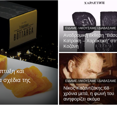
ΕΊΔΑΜΕ / ΑΚΟΎΣΑΜΕ / ΔΙΑΒΆΣΑΜΕ
Αναδρομική έκθεση “Βάσ
Κατράκη – Χαρακτική” στ
Κοζάνη
πτυξη και
α σχέδια της
ΕΊΔΑΜΕ / ΑΚΟΎΣΑΜΕ / ΔΙΑΒΆΣΑΜΕ
Νίκος Καζαντζάκης:68
χρόνια μετά, η φωνή του
ανηφορίζει ακόμα