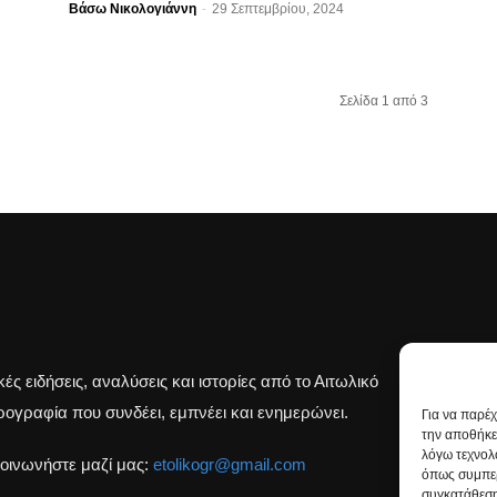
Βάσω Νικολογιάννη
-
29 Σεπτεμβρίου, 2024
Σελίδα 1 από 3
κές ειδήσεις, αναλύσεις και ιστορίες από το Αιτωλικό
Β
ογραφία που συνδέει, εμπνέει και ενημερώνει.
Για να παρέ
την αποθήκε
λόγω τεχνολ
οινωνήστε μαζί μας:
etolikogr@gmail.com
όπως συμπερ
συγκατάθεση