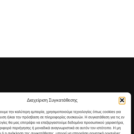
Διαχείριση Συγκατάθεσης
ΡΕΙΤΕ ΜΑΣ
χουμε την καλύτερη εμπειρία, χρησιμοποιούμε τεχνολογίες όπως cookies για
υση ή/και την πρόσβαση σε πληροφορίες συσκευών. Η συγκατάθεση για τις εν
ογίες θα μας επιτρέψει να επεξεργαστούμε δεδομένα προσωπικού χαρακτήρα,
ιφορά περιήγησης ή μοναδικά αναγνωριστικά σε αυτόν τον ιστότοπο. Η μη
 ή η ανάκληση της συγκατάθεσης, μπορεί να επηρεάσει αρνητικά ορισμένες