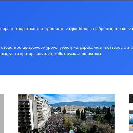
υμε το τουριστικό του πρόσωπο, να φωτίσουμε τις δράσεις του και να
άτομα που αφιερώνουν χρόνο, γνώση και μεράκι, γιατί πιστεύουν ότι τ
ήσεις να το κρατάμε ζωντανό, κάθε συνεισφορά μετράει.