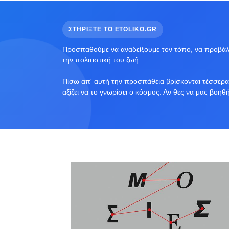
ΣΤΗΡΙΞΤΕ ΤΟ ETOLIKO.GR
Προσπαθούμε να αναδείξουμε τον τόπο, να προβάλο
την πολιτιστική του ζωή.
Πίσω απ' αυτή την προσπάθεια βρίσκονται τέσσερα 
αξίζει να το γνωρίσει ο κόσμος. Αν θες να μας βοηθ