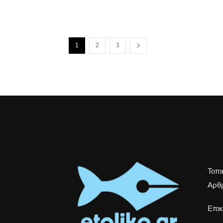
1
2
3
Τοπι
Αρθρ
Επικ