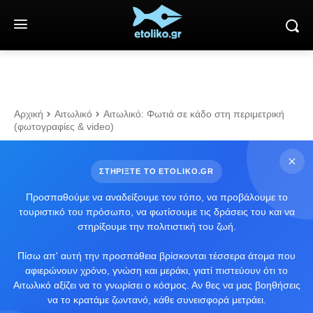
Αρχική
Αιτωλικό
Αιτωλικό: Φωτιά σε κάδο στη περιμετρική
(φωτογραφίες & video)
ΣΤΗΡΙΞΤΕ ΤΟ ETOLIKO.GR
Προσπαθούμε να αναδείξουμε τον τόπο, να προβάλουμε το
τουριστικό του πρόσωπο, να φωτίσουμε τις δράσεις του και να
στηρίξουμε την πολιτιστική του ζωή.
Πίσω απ' αυτή την προσπάθεια βρίσκονται τέσσερα άτομα που
αφιερώνουν χρόνο, γνώση και μεράκι, γιατί πιστεύουν ότι το
Αιτωλικό αξίζει να το γνωρίσει ο κόσμος. Αν θες να μας βοηθήσεις
να το κρατάμε ζωντανό, κάθε συνεισφορά μετράει.