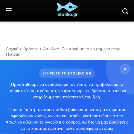
Αρχική
Δράσεις
Αιτωλικό: Ζωντανή μουσική σήμερα στην
Πλατεία
ΣΤΗΡΙΞΤΕ ΤΟ ETOLIKO.GR
Προσπαθούμε να αναδείξουμε τον τόπο, να προβάλουμε το
τουριστικό του πρόσωπο, να φωτίσουμε τις δράσεις του και να
στηρίξουμε την πολιτιστική του ζωή.
Πίσω απ' αυτή την προσπάθεια βρίσκονται τέσσερα άτομα που
αφιερώνουν χρόνο, γνώση και μεράκι, γιατί πιστεύουν ότι το
Αιτωλικό αξίζει να το γνωρίσει ο κόσμος. Αν θες να μας βοηθήσεις
να το κρατάμε ζωντανό, κάθε συνεισφορά μετράει.