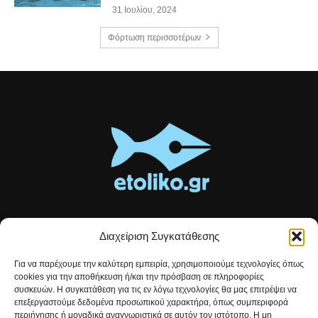
31 Ιουλίου, 2024
Φόρτωση περισσοτέρων
Διαχείριση Συγκατάθεσης
Τοπικές ειδήσεις, αναλύσεις και ιστορίες από το Αιτωλικό
Για να παρέχουμε την καλύτερη εμπειρία, χρησιμοποιούμε τεχνολογίες όπως
Αρθρογραφία που συνδέει, εμπνέει και ενημερώνει.
cookies για την αποθήκευση ή/και την πρόσβαση σε πληροφορίες
συσκευών. Η συγκατάθεση για τις εν λόγω τεχνολογίες θα μας επιτρέψει να
επεξεργαστούμε δεδομένα προσωπικού χαρακτήρα, όπως συμπεριφορά
Επικοινωνήστε μαζί μας:
etolikogr@gmail.com
περιήγησης ή μοναδικά αναγνωριστικά σε αυτόν τον ιστότοπο. Η μη