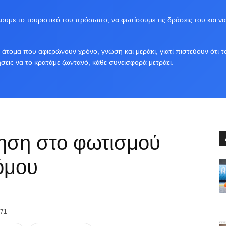
υμε το τουριστικό του πρόσωπο, να φωτίσουμε τις δράσεις του και να
άτομα που αφιερώνουν χρόνο, γνώση και μεράκι, γιατί πιστεύουν ότι τ
ήσεις να το κρατάμε ζωντανό, κάθε συνεισφορά μετράει.
ρηση στο φωτισμού
όμου
71