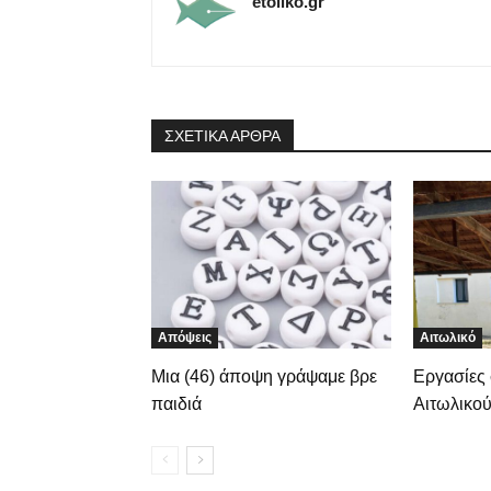
etoliko.gr
ΣΧΕΤΙΚΑ ΑΡΘΡΑ
Απόψεις
Αιτωλικό
Μια (46) άποψη γράψαμε βρε
Εργασίες 
παιδιά
Αιτωλικο