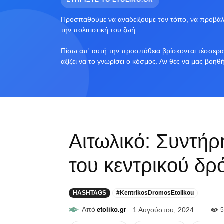
ΣΤΗΡΙΞΤΕ ΤΟ ETOLIKO.GR
Προσπαθούμε να αναδείξουμε τον τόπο, να προβάλο
την πολιτιστική του ζωή.
Πίσω απ' αυτή την προσπάθεια βρίσκονται τέσσερα 
αξίζει να το γνωρίσει ο κόσμος. Αν θες να μας βοηθ
Αιτωλικό: Συντή
του κεντρικού δρ
HASHTAGS
#KentrikosDromosEtolikou
Από
etoliko.gr
1 Αυγούστου, 2024
5