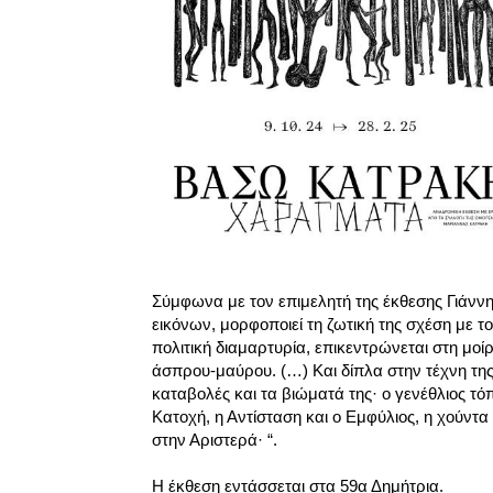
Σύμφωνα με τον επιμελητή της έκθεσης Γιάν
εικόνων, μορφοποιεί τη ζωτική της σχέση με το
πολιτική διαμαρτυρία, επικεντρώνεται στη μο
άσπρου-μαύρου. (…) Και δίπλα στην τέχνη της
καταβολές και τα βιώματά της· ο γενέθλιος τό
Κατοχή, η Αντίσταση και ο Εμφύλιος, η χούντ
στην Αριστερά· “.
Η έκθεση εντάσσεται στα 59α Δημήτρια.