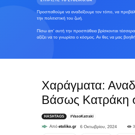
ΣΤΗΡΙΞΤΕ ΤΟ ETOLIKO.GR
Προσπαθούμε να αναδείξουμε τον τόπο, να προβάλο
την πολιτιστική του ζωή.
Πίσω απ' αυτή την προσπάθεια βρίσκονται τέσσερα 
αξίζει να το γνωρίσει ο κόσμος. Αν θες να μας βοηθ
Χαράγματα: Αναδ
Βάσως Κατράκη 
HASHTAGS
#VasoKatraki
Από
etoliko.gr
6 Οκτωβρίου, 2024
3