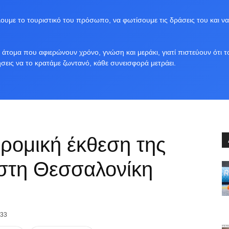
υμε το τουριστικό του πρόσωπο, να φωτίσουμε τις δράσεις του και να
άτομα που αφιερώνουν χρόνο, γνώση και μεράκι, γιατί πιστεύουν ότι τ
ήσεις να το κρατάμε ζωντανό, κάθε συνεισφορά μετράει.
ρομική έκθεση της
στη Θεσσαλονίκη
33