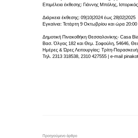
Επιμέλεια έκθεσης: Γιάννης Μπόλης, Ιστορικός
Διάρκεια έκθεσης: 09|10|2024 έως 28|02|2025
Εγκαίνια: Τετάρτη 9 Οκτωβρίου και ώρα 20:00
Δημοτική Πινακοθήκη Θεσσαλονίκης- Casa Bi
Βασ. Όλγας 182 και Θεμ. Σοφούλη, 54646, Θε
Ημέρες & Ώρες Λειτουργίας: Τρίτη-Παρασκευή:
Τηλ. 2313 318538, 2310 427555 | e-mail pinakot
Προηγούμενο άρθρο