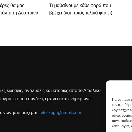
μέρες θα μας
Τι μαθαίνουμε κάθε φορά που
πάντα τη Δέσποινα
βρέχει (και ποιος τελικά φταίει)
κές ειδήσεις, αναλύσεις και ιστορίες από το Αιτωλικό
Β
ογραφία που συνδέει, εμπνέει και ενημερώνει.
Για να παρέ
την αποθήκε
λόγω τεχνολ
οινωνήστε μαζί μας:
etolikogr@gmail.com
όπως συμπερ
συγκατάθεση
λειτουργίες 