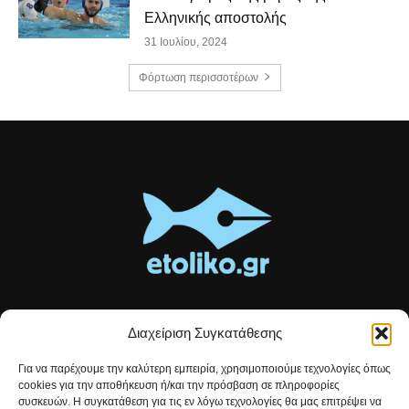
Ελληνικής αποστολής
31 Ιουλίου, 2024
Φόρτωση περισσοτέρων
Διαχείριση Συγκατάθεσης
Τοπικές ειδήσεις, αναλύσεις και ιστορίες από το Αιτωλικό
Για να παρέχουμε την καλύτερη εμπειρία, χρησιμοποιούμε τεχνολογίες όπως
Αρθρογραφία που συνδέει, εμπνέει και ενημερώνει.
cookies για την αποθήκευση ή/και την πρόσβαση σε πληροφορίες
συσκευών. Η συγκατάθεση για τις εν λόγω τεχνολογίες θα μας επιτρέψει να