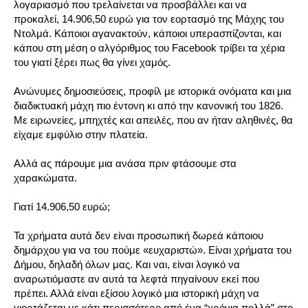
λογαριασμό που τρελαίνεται να προσβάλλει και να
προκαλεί, 14.906,50 ευρώ για τον εορτασμό της Μάχης του
Ντολμά. Κάποιοι αγανακτούν, κάποιοι υπερασπίζονται, και
κάπου στη μέση ο αλγόριθμος του Facebook τρίβει τα χέρια
του γιατί ξέρει πως θα γίνει χαμός.
Ανώνυμες δημοσιεύσεις, προφίλ με ιστορικά ονόματα και μια
διαδικτυακή μάχη πιο έντονη κι από την κανονική του 1826.
Με ειρωνείες, μπηχτές και απειλές, που αν ήταν αληθινές, θα
είχαμε εμφύλιο στην πλατεία.
Αλλά ας πάρουμε μια ανάσα πριν φτάσουμε στα
χαρακώματα.
Γιατί 14.906,50 ευρώ;
Τα χρήματα αυτά δεν είναι προσωπική δωρεά κάποιου
δημάρχου για να του πούμε «ευχαριστώ». Είναι χρήματα του
Δήμου, δηλαδή όλων μας. Και ναι, είναι λογικό να
αναρωτιόμαστε αν αυτά τα λεφτά πηγαίνουν εκεί που
πρέπει. Αλλά είναι εξίσου λογικό μια ιστορική μάχη να
γιορτάζεται με κάτι περισσότερο από ένα “χρόνια πολλά” στο