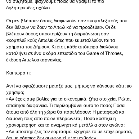
να συζητάμε, ψάχνουμε ποιος θα γράψει το πιο
δηλητηριώδες σχόλιο.
Οι μεν βλέπουν όσους διαφωνούν σαν «κομπλεξικούς που
δεν θέλουν να δουν το Αιτωλικό να προοδεύει». Οι δε
βλέπουν όσους υποστηρίζουν τη διοργάνωση σαν
«κομπλεξικούς Αιτωλικιώτες που εκμεταλλεύονται τα
χρήματα του Δήμου». Κι έτσι, κάθε απόπειρα διαλόγου
καταλήγει σε ένα ακόμα επεισόδιο του Game of Thrones,
έκδοση Αιτωλοακαρνανίας.
Και τώρα τι;
Αντί να σφαζόμαστε μεταξύ μας, μήπως να κάνουμε κάτι πιο
χρήσιμο;
• Αν έχεις αμφιβολίες για τα οικονομικά, ζήτα στοιχεία. Ρώτα,
απαίτησε διαφάνεια. Τι περιλαμβάνει αυτό το ποσό; Πόσα
άτομα από όλη τη χώρα θα παρελάσουν; Η μεταφορά και
διαμονή τους από ποιον πληρώνεται; Πόσο κοστίζει η
χρονομέτρηση και τα αναμνηστικά μετάλλια στον αγώνα;
• Αν υποστηρίζεις τον εορτασμό, εξήγησέ το με επιχειρήματα,
όχι με «όποιος δεν συμφωνεί, είναι εχθρός».