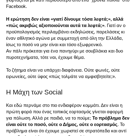
Facebook.
Η ερώτηση δεν είναι «γιατί δίνουμε τόσα λεφτά;», αλλά
«πώς ακριβώς αξιοποιούνται αυτά τα λεφτά;»
. Γιατί αν ο
προϋπολογισμός περιλαμβάνει εκδηλώσεις, παρελάσεις κι
έναν αθλητικό αγώνα με συμμετοχή από όλη την Ελλάδα,
ίσως το ποσό να μην είναι και τόσο εξωφρενικό.
Αν πάλι πρόκειται για ένα πανηγύρι με σουβλάκια και δυο
πυροτεχνήματα, τότε ναι, έχουμε θέμα.
Το ζήτημα είναι να υπάρχει διαφάνεια. Ούτε φωνές, ούτε
ειρωνείες, ούτε ύφος «πώς τολμάτε να αμφισβητείτε;».
Η Μάχη των Social
Και εδώ περνάμε στο πιο ενδιαφέρον κομμάτι. Δεν είναι η
πρώτη φορά που ένας τοπικός εορτασμός γίνεται αφορμή
για πόλωση. Αλλά ρε παιδιά, να το πούμε;
Το πρόβλημα δεν
είναι ούτε το ποσό, ούτε ο Δήμος, ούτε ο εορτασμός
. Το
πρόβλημα είναι ότι έχουμε χωριστεί σε στρατόπεδα και αντί