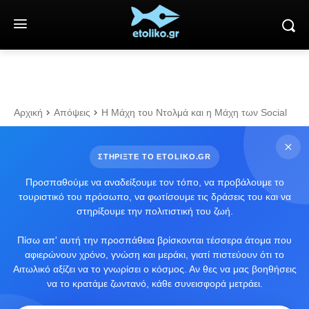
Αρχική
Απόψεις
Η Μάχη του Ντολμά και η Μάχη των Social
ΣΤΗΡΙΞΤΕ ΤΟ ETOLIKO.GR
Προσπαθούμε να αναδείξουμε τον τόπο, να προβάλουμε το
τουριστικό του πρόσωπο, να φωτίσουμε τις δράσεις του και να
στηρίξουμε την πολιτιστική του ζωή.
Πίσω απ' αυτή την προσπάθεια βρίσκονται τέσσερα άτομα που
αφιερώνουν χρόνο, γνώση και μεράκι, γιατί πιστεύουν ότι το
Αιτωλικό αξίζει να το γνωρίσει ο κόσμος. Αν θες να μας βοηθήσεις
να το κρατάμε ζωντανό, κάθε συνεισφορά μετράει.