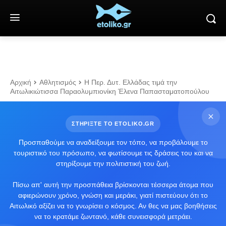
Αρχική
Αθλητισμός
Η Περ. Δυτ. Ελλάδας τιμά την
Αιτωλικιώτισσα Παραολυμπιονίκη Έλενα Παπασταματοπούλου
ΣΤΗΡΙΞΤΕ ΤΟ ETOLIKO.GR
Προσπαθούμε να αναδείξουμε τον τόπο, να προβάλουμε το
τουριστικό του πρόσωπο, να φωτίσουμε τις δράσεις του και να
στηρίξουμε την πολιτιστική του ζωή.
Πίσω απ' αυτή την προσπάθεια βρίσκονται τέσσερα άτομα που
αφιερώνουν χρόνο, γνώση και μεράκι, γιατί πιστεύουν ότι το
Αιτωλικό αξίζει να το γνωρίσει ο κόσμος. Αν θες να μας βοηθήσεις
να το κρατάμε ζωντανό, κάθε συνεισφορά μετράει.