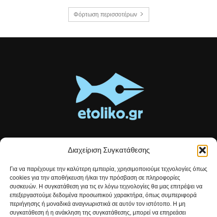
Φόρτωση περισσοτέρων
Διαχείριση Συγκατάθεσης
Τοπικές ειδήσεις, αναλύσεις και ιστορίες από το Αιτωλικό
Για να παρέχουμε την καλύτερη εμπειρία, χρησιμοποιούμε τεχνολογίες όπως
Αρθρογραφία που συνδέει, εμπνέει και ενημερώνει.
cookies για την αποθήκευση ή/και την πρόσβαση σε πληροφορίες
συσκευών. Η συγκατάθεση για τις εν λόγω τεχνολογίες θα μας επιτρέψει να
επεξεργαστούμε δεδομένα προσωπικού χαρακτήρα, όπως συμπεριφορά
Επικοινωνήστε μαζί μας:
etolikogr@gmail.com
περιήγησης ή μοναδικά αναγνωριστικά σε αυτόν τον ιστότοπο. Η μη
συγκατάθεση ή η ανάκληση της συγκατάθεσης, μπορεί να επηρεάσει