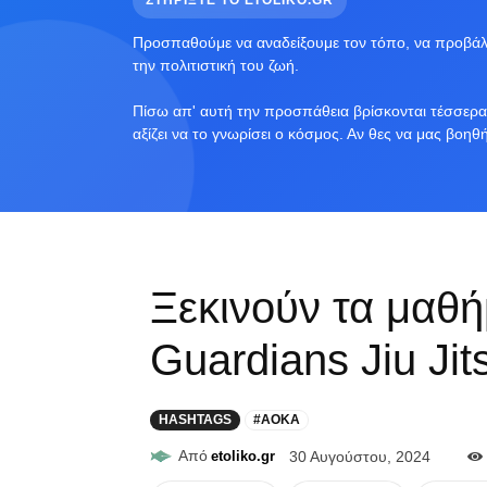
ΣΤΗΡΙΞΤΕ ΤΟ ETOLIKO.GR
Προσπαθούμε να αναδείξουμε τον τόπο, να προβάλο
την πολιτιστική του ζωή.
Πίσω απ' αυτή την προσπάθεια βρίσκονται τέσσερα 
αξίζει να το γνωρίσει ο κόσμος. Αν θες να μας βοηθ
Ξεκινούν τα μαθή
Guardians Jiu Ji
HASHTAGS
#AOKA
Από
etoliko.gr
30 Αυγούστου, 2024