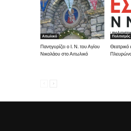
Αιτωλικό
Πολιτισμός
Πανηγυρίζει ο Ι. Ν. του Αγίου
Θεατρικό 
Νικολάου στο Αιτωλικό
Πλευρών