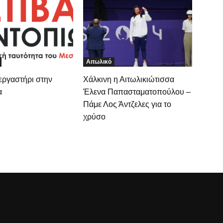
Αιτωλικό
εργαστήρι στην
Χάλκινη η Αιτωλικιώτισσα
α
Έλενα Παπασταματοπούλου –
Πάμε Λος Άντζελες για το
χρύσο