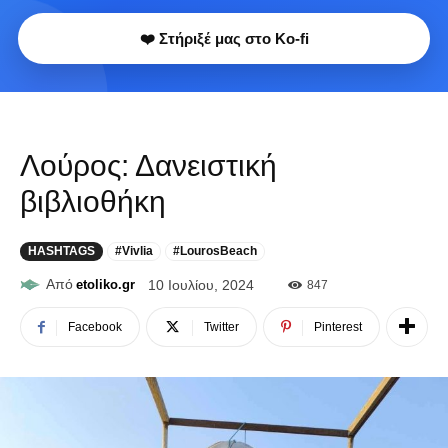
❤️ Στήριξέ μας στο Ko-fi
Λούρος: Δανειστική
βιβλιοθήκη
HASHTAGS
#Vivlia
#LourosBeach
Από
etoliko.gr
10 Ιουλίου, 2024
847
Facebook
Twitter
Pinterest