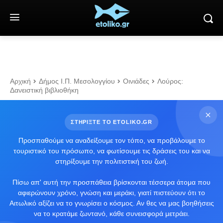
Αρχική
Δήμος Ι.Π. Μεσολογγίου
Οινιάδες
Λούρος:
Δανειστική βιβλιοθήκη
ΣΤΗΡΙΞΤΕ ΤΟ ETOLIKO.GR
Προσπαθούμε να αναδείξουμε τον τόπο, να προβάλουμε το
τουριστικό του πρόσωπο, να φωτίσουμε τις δράσεις του και να
στηρίξουμε την πολιτιστική του ζωή.
Πίσω απ' αυτή την προσπάθεια βρίσκονται τέσσερα άτομα που
αφιερώνουν χρόνο, γνώση και μεράκι, γιατί πιστεύουν ότι το
Αιτωλικό αξίζει να το γνωρίσει ο κόσμος. Αν θες να μας βοηθήσεις
να το κρατάμε ζωντανό, κάθε συνεισφορά μετράει.