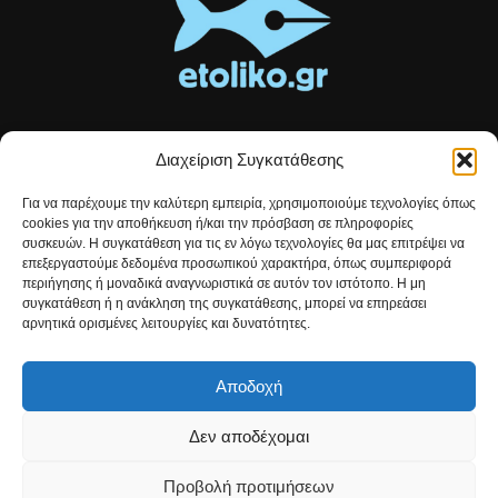
Διαχείριση Συγκατάθεσης
Τοπικές ειδήσεις, αναλύσεις και ιστορίες από το Αιτωλικό
Για να παρέχουμε την καλύτερη εμπειρία, χρησιμοποιούμε τεχνολογίες όπως
Αρθρογραφία που συνδέει, εμπνέει και ενημερώνει.
cookies για την αποθήκευση ή/και την πρόσβαση σε πληροφορίες
συσκευών. Η συγκατάθεση για τις εν λόγω τεχνολογίες θα μας επιτρέψει να
επεξεργαστούμε δεδομένα προσωπικού χαρακτήρα, όπως συμπεριφορά
Επικοινωνήστε μαζί μας:
etolikogr@gmail.com
περιήγησης ή μοναδικά αναγνωριστικά σε αυτόν τον ιστότοπο. Η μη
συγκατάθεση ή η ανάκληση της συγκατάθεσης, μπορεί να επηρεάσει
αρνητικά ορισμένες λειτουργίες και δυνατότητες.
ΒΡΕΙΤΕ ΜΑΣ
Αποδοχή
Δεν αποδέχομαι
Προβολή προτιμήσεων