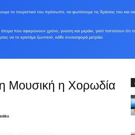
υμε το τουριστικό του πρόσωπο, να φωτίσουμε τις δράσεις του και να
άτομα που αφιερώνουν χρόνο, γνώση και μεράκι, γιατί πιστεύουν ότι τ
ήσεις να το κρατάμε ζωντανό, κάθε συνεισφορά μετράει.
η Μουσική η Χορωδία
toliko