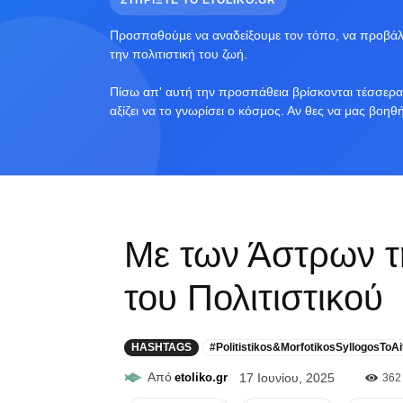
ΣΤΗΡΙΞΤΕ ΤΟ ETOLIKO.GR
Προσπαθούμε να αναδείξουμε τον τόπο, να προβάλο
την πολιτιστική του ζωή.
Πίσω απ' αυτή την προσπάθεια βρίσκονται τέσσερα 
αξίζει να το γνωρίσει ο κόσμος. Αν θες να μας βοηθ
Με των Άστρων τ
του Πολιτιστικού
HASHTAGS
#Politistikos&MorfotikosSyllogosToAi
Από
etoliko.gr
17 Ιουνίου, 2025
362