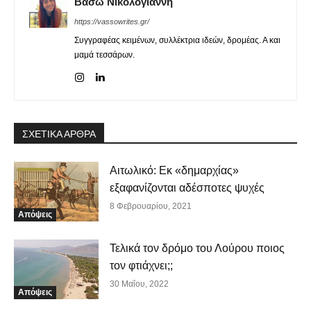
Βάσω Νικολογιάννη
https://vassowrites.gr/
Συγγραφέας κειμένων, συλλέκτρια ιδεών, δρομέας. Α και
μαμά τεσσάρων.
ΣΧΕΤΙΚΑ ΑΡΘΡΑ
Αιτωλικό: Εκ «δημαρχίας»
εξαφανίζονται αδέσποτες ψυχές
8 Φεβρουαρίου, 2021
Απόψεις
Τελικά τον δρόμο του Λούρου ποιος
τον φτιάχνει;;
30 Μαΐου, 2022
Απόψεις