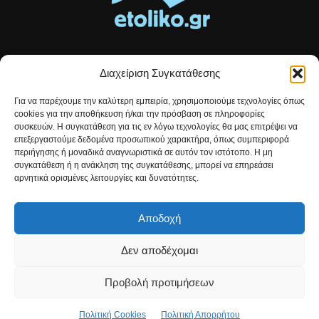
Διαχείριση Συγκατάθεσης
Τοπικές ειδήσεις, αναλύσεις και ιστορίες από το Αιτωλικό
Για να παρέχουμε την καλύτερη εμπειρία, χρησιμοποιούμε τεχνολογίες όπως
Αρθρογραφία που συνδέει, εμπνέει και ενημερώνει.
cookies για την αποθήκευση ή/και την πρόσβαση σε πληροφορίες
συσκευών. Η συγκατάθεση για τις εν λόγω τεχνολογίες θα μας επιτρέψει να
επεξεργαστούμε δεδομένα προσωπικού χαρακτήρα, όπως συμπεριφορά
Επικοινωνήστε μαζί μας:
etolikogr@gmail.com
περιήγησης ή μοναδικά αναγνωριστικά σε αυτόν τον ιστότοπο. Η μη
συγκατάθεση ή η ανάκληση της συγκατάθεσης, μπορεί να επηρεάσει
αρνητικά ορισμένες λειτουργίες και δυνατότητες.
ΒΡΕΙΤΕ ΜΑΣ
Αποδοχή
Δεν αποδέχομαι
Προβολή προτιμήσεων
Πολιτική Cookies
Πολιτική Απορρήτου
© Developed by
Christos Kontousias