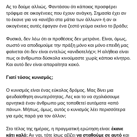
Ας το δούμε αλλιώς. Φαντάσου ότι κάποιος προσφέρει
τρόφιμα σε οικογένειες που έχουν ανάγκη. Σημασία έχει αν
το έκανε για να «ανέβει στα μάτια των άλλων» ή αν οι
οικογένειες αυτές έφαγαν ένα ζεστό γεύμα εκείνο το βράδυ;
Φυσικά, δεν λέω ότι οι προθέσεις δεν μετράνε. Είναι, όμως,
σωστό να αποδομούμε την πράξη μόνο και μόνο επειδή μας
φαίνεται ότι δεν είναι εντελώς «ανιδιοτελής»; Η αλήθεια είναι
πως οι άνθρωποι δύσκολα κινούμαστε χωρίς κάποιο κίνητρο.
Και αυτό δεν είναι απαραίτητα κακό.
Γιατί τόσος κυνισμός;
Ο κυνισμός είναι ένας εύκολος δρόμος. Μας δίνει μια
ψευδαίσθηση ανωτερότητας. Λες και το να σχολιάσουμε
αρνητικά έναν άνθρωπο μας τοποθετεί αυτόματα «από
πάνω». Μήπως, όμως, αυτός ο κυνισμός λέει περισσότερα
για εμάς παρά για τον άλλον;
Στο τέλος της ημέρας, η πραγματική ερώτηση είναι:
έκανε
κάτι καλό;
Αν ναι, τότε ίσως αξίζει
να σταθούμε σε αυτό
και