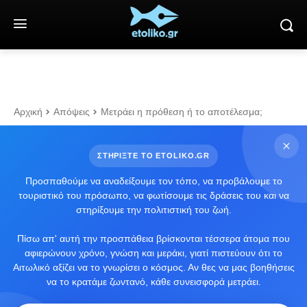
Αρχική
Απόψεις
Μετράει η πρόθεση ή το αποτέλεσμα;
ΣΤΗΡΙΞΤΕ ΤΟ ETOLIKO.GR
Προσπαθούμε να αναδείξουμε τον τόπο, να προβάλουμε το
τουριστικό του πρόσωπο, να φωτίσουμε τις δράσεις του και να
στηρίξουμε την πολιτιστική του ζωή.
Πίσω απ' αυτή την προσπάθεια βρίσκονται τέσσερα άτομα που
αφιερώνουν χρόνο, γνώση και μεράκι, γιατί πιστεύουν ότι το
Αιτωλικό αξίζει να το γνωρίσει ο κόσμος. Αν θες να μας βοηθήσεις
να το κρατάμε ζωντανό, κάθε συνεισφορά μετράει.