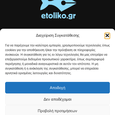
Διαχείριση Συγκατάθεσης
Τοπικές ειδήσεις, αναλύσεις και ιστορίες από το Αιτωλικό
Για να παρέχουμε την καλύτερη εμπειρία, χρησιμοποιούμε τεχνολογίες όπως
Αρθρογραφία που συνδέει, εμπνέει και ενημερώνει.
cookies για την αποθήκευση ή/και την πρόσβαση σε πληροφορίες
συσκευών. Η συγκατάθεση για τις εν λόγω τεχνολογίες θα μας επιτρέψει να
επεξεργαστούμε δεδομένα προσωπικού χαρακτήρα, όπως συμπεριφορά
Επικοινωνήστε μαζί μας:
etolikogr@gmail.com
περιήγησης ή μοναδικά αναγνωριστικά σε αυτόν τον ιστότοπο. Η μη
συγκατάθεση ή η ανάκληση της συγκατάθεσης, μπορεί να επηρεάσει
αρνητικά ορισμένες λειτουργίες και δυνατότητες.
ΒΡΕΙΤΕ ΜΑΣ
Αποδοχή
Δεν αποδέχομαι
Προβολή προτιμήσεων