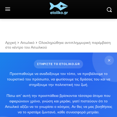
Αρχική
Αιτωλικό
Ολοκληρώθηκε αντιπλημμυρική παρέμβαση
στο κέντρο του Αιτωλικού
ΣΤΗΡΙΞΤΕ ΤΟ ETOLIKO.GR
Προσπαθούμε να αναδείξουμε τον τόπο, να προβάλουμε το
τουριστικό του πρόσωπο, να φωτίσουμε τις δράσεις του και να
στηρίξουμε την πολιτιστική του ζωή.
Πίσω απ' αυτή την προσπάθεια βρίσκονται τέσσερα άτομα που
αφιερώνουν χρόνο, γνώση και μεράκι, γιατί πιστεύουν ότι το
Αιτωλικό αξίζει να το γνωρίσει ο κόσμος. Αν θες να μας βοηθήσεις
να το κρατάμε ζωντανό, κάθε συνεισφορά μετράει.