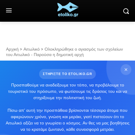
Αρχική
Αιτωλικό
Ολοκληρώθηκε ο αγιασμός των σχολείων
του Αιτωλικό - Παρούσα η δημοτική αρχή
ΣΤΗΡΙΞΤΕ ΤΟ ETOLIKO.GR
Προσπαθούμε να αναδείξουμε τον τόπο, να προβάλουμε το
τουριστικό του πρόσωπο, να φωτίσουμε τις δράσεις του και να
στηρίξουμε την πολιτιστική του ζωή.
Πίσω απ' αυτή την προσπάθεια βρίσκονται τέσσερα άτομα που
αφιερώνουν χρόνο, γνώση και μεράκι, γιατί πιστεύουν ότι το
Αιτωλικό αξίζει να το γνωρίσει ο κόσμος. Αν θες να μας βοηθήσεις
να το κρατάμε ζωντανό, κάθε συνεισφορά μετράει.