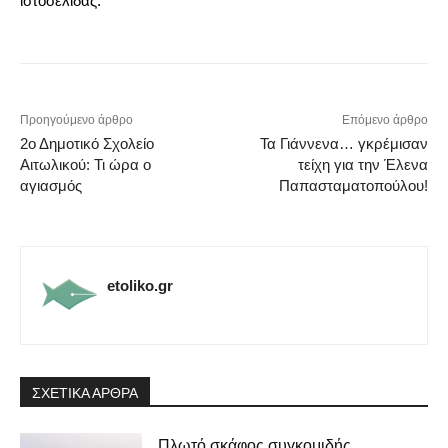
ιστοσελίδας.
Προηγούμενο άρθρο
Επόμενο άρθρο
2ο Δημοτικό Σχολείο
Τα Γιάννενα… γκρέμισαν
Αιτωλικού: Τι ώρα ο
τείχη για την Έλενα
αγιασμός
Παπασταματοπούλου!
etoliko.gr
ΣΧΕΤΙΚΑ ΑΡΘΡΑ
Πλωτό σκάφος συγκομιδής