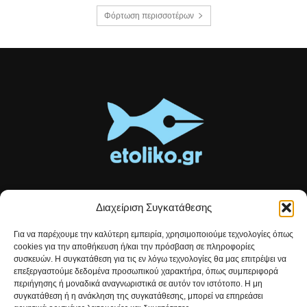
Φόρτωση περισσοτέρων
Διαχείριση Συγκατάθεσης
Τοπικές ειδήσεις, αναλύσεις και ιστορίες από το Αιτωλικό
Για να παρέχουμε την καλύτερη εμπειρία, χρησιμοποιούμε τεχνολογίες όπως
Αρθρογραφία που συνδέει, εμπνέει και ενημερώνει.
cookies για την αποθήκευση ή/και την πρόσβαση σε πληροφορίες
συσκευών. Η συγκατάθεση για τις εν λόγω τεχνολογίες θα μας επιτρέψει να
επεξεργαστούμε δεδομένα προσωπικού χαρακτήρα, όπως συμπεριφορά
Επικοινωνήστε μαζί μας:
etolikogr@gmail.com
περιήγησης ή μοναδικά αναγνωριστικά σε αυτόν τον ιστότοπο. Η μη
συγκατάθεση ή η ανάκληση της συγκατάθεσης, μπορεί να επηρεάσει