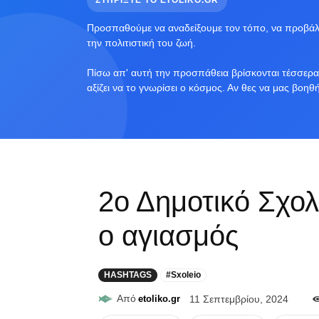
ΣΤΗΡΙΞΤΕ ΤΟ ETOLIKO.GR
Προσπαθούμε να αναδείξουμε τον τόπο, να προβάλο
την πολιτιστική του ζωή.
Πίσω απ' αυτή την προσπάθεια βρίσκονται τέσσερα 
αξίζει να το γνωρίσει ο κόσμος. Αν θες να μας βοηθ
2ο Δημοτικό Σχολ
ο αγιασμός
HASHTAGS
#Sxoleio
Από
etoliko.gr
11 Σεπτεμβρίου, 2024