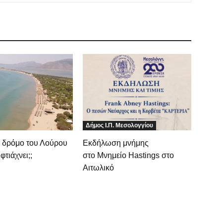
Δήμος Ι.Π. Μεσολογγίου
ν δρόμο του Λούρου
Εκδήλωση μνήμης
φτιάχνει;;
στο Μνημείο Hastings στο
Αιτωλικό