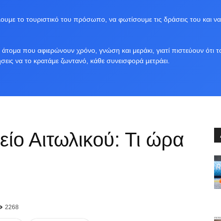
υμε το τουριστικό του πρόσωπο, να φωτίσουμε τις δράσεις του και να
άτομα που αφιερώνουν χρόνο, γνώση και μεράκι, γιατί πιστεύουν ότι τ
ήσεις να το κρατάμε ζωντανό, κάθε συνεισφορά μετράει.
είο Αιτωλικού: Τι ώρα
2268