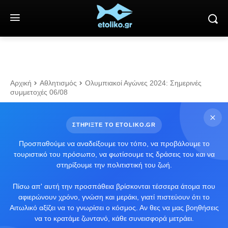
Αρχική
Αθλητισμός
Ολυμπιακοί Αγώνες 2024: Σημερινές
συμμετοχές 06/08
ΣΤΗΡΙΞΤΕ ΤΟ ETOLIKO.GR
Προσπαθούμε να αναδείξουμε τον τόπο, να προβάλουμε το
τουριστικό του πρόσωπο, να φωτίσουμε τις δράσεις του και να
στηρίξουμε την πολιτιστική του ζωή.
Πίσω απ' αυτή την προσπάθεια βρίσκονται τέσσερα άτομα που
αφιερώνουν χρόνο, γνώση και μεράκι, γιατί πιστεύουν ότι το
Αιτωλικό αξίζει να το γνωρίσει ο κόσμος. Αν θες να μας βοηθήσεις
να το κρατάμε ζωντανό, κάθε συνεισφορά μετράει.