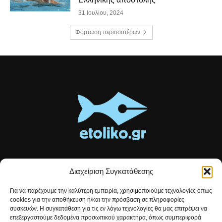
31 Ιουλίου, 2024
Φόρτωση περισσοτέρων
Διαχείριση Συγκατάθεσης
Τοπικές ειδήσεις, αναλύσεις και ιστορίες από το Αιτωλικό
Για να παρέχουμε την καλύτερη εμπειρία, χρησιμοποιούμε τεχνολογίες όπως
Αρθρογραφία που συνδέει, εμπνέει και ενημερώνει.
cookies για την αποθήκευση ή/και την πρόσβαση σε πληροφορίες
συσκευών. Η συγκατάθεση για τις εν λόγω τεχνολογίες θα μας επιτρέψει να
επεξεργαστούμε δεδομένα προσωπικού χαρακτήρα, όπως συμπεριφορά
Επικοινωνήστε μαζί μας:
etolikogr@gmail.com