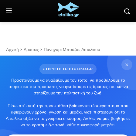
Αρχική
Δράσεις
Πανηγύρι Μπούζας Αιτωλικού
ΣΤΗΡΙΞΤΕ ΤΟ ETOLIKO.GR
Προσπαθούμε να αναδείξουμε τον τόπο, να προβάλουμε το
τουριστικό του πρόσωπο, να φωτίσουμε τις δράσεις του και να
στηρίξουμε την πολιτιστική του ζωή.
Πίσω απ' αυτή την προσπάθεια βρίσκονται τέσσερα άτομα που
αφιερώνουν χρόνο, γνώση και μεράκι, γιατί πιστεύουν ότι το
Αιτωλικό αξίζει να το γνωρίσει ο κόσμος. Αν θες να μας βοηθήσεις
να το κρατάμε ζωντανό, κάθε συνεισφορά μετράει.