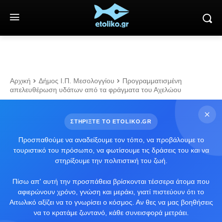
Αρχική
Δήμος Ι.Π. Μεσολογγίου
Προγραμματισμένη
απελευθέρωση υδάτων από τα φράγματα του Αχελώου
ΣΤΗΡΙΞΤΕ ΤΟ ETOLIKO.GR
Προσπαθούμε να αναδείξουμε τον τόπο, να προβάλουμε το
τουριστικό του πρόσωπο, να φωτίσουμε τις δράσεις του και να
στηρίξουμε την πολιτιστική του ζωή.
Πίσω απ' αυτή την προσπάθεια βρίσκονται τέσσερα άτομα που
αφιερώνουν χρόνο, γνώση και μεράκι, γιατί πιστεύουν ότι το
Αιτωλικό αξίζει να το γνωρίσει ο κόσμος. Αν θες να μας βοηθήσεις
να το κρατάμε ζωντανό, κάθε συνεισφορά μετράει.