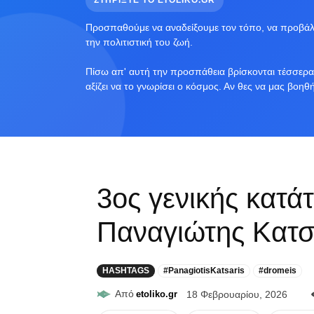
ΣΤΗΡΙΞΤΕ ΤΟ ETOLIKO.GR
Προσπαθούμε να αναδείξουμε τον τόπο, να προβάλο
την πολιτιστική του ζωή.
Πίσω απ' αυτή την προσπάθεια βρίσκονται τέσσερα 
αξίζει να το γνωρίσει ο κόσμος. Αν θες να μας βοηθ
3ος γενικής κατά
Παναγιώτης Κατ
HASHTAGS
#PanagiotisKatsaris
#dromeis
Από
etoliko.gr
18 Φεβρουαρίου, 2026