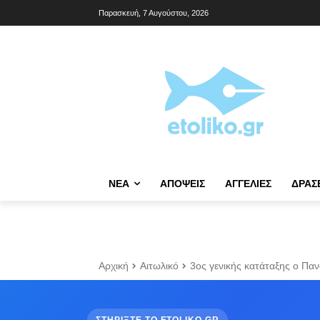
Παρασκευή, 7 Αυγούστου, 2026
NΈΑ
ΑΠΌΨΕΙΣ
ΑΓΓΕΛΊΕΣ
ΔΡΆΣ
Αρχική
Αιτωλικό
3ος γενικής κατάταξης ο Πα