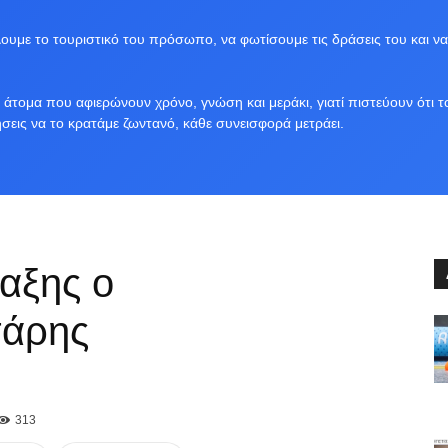
υμε το τουριστικό του πρόσωπο, να φωτίσουμε τις δράσεις του και να
άτομα που αφιερώνουν χρόνο, γνώση και μεράκι, γιατί πιστεύουν ότι τ
ήσεις να το κρατάμε ζωντανό, κάθε συνεισφορά μετράει.
ταξης ο
σάρης
313