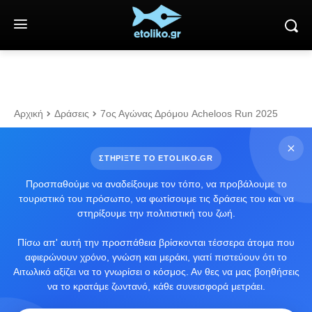
Αρχική
Δράσεις
7ος Αγώνας Δρόμου Acheloos Run 2025
ΣΤΗΡΙΞΤΕ ΤΟ ETOLIKO.GR
Προσπαθούμε να αναδείξουμε τον τόπο, να προβάλουμε το
τουριστικό του πρόσωπο, να φωτίσουμε τις δράσεις του και να
στηρίξουμε την πολιτιστική του ζωή.
Πίσω απ' αυτή την προσπάθεια βρίσκονται τέσσερα άτομα που
αφιερώνουν χρόνο, γνώση και μεράκι, γιατί πιστεύουν ότι το
Αιτωλικό αξίζει να το γνωρίσει ο κόσμος. Αν θες να μας βοηθήσεις
να το κρατάμε ζωντανό, κάθε συνεισφορά μετράει.