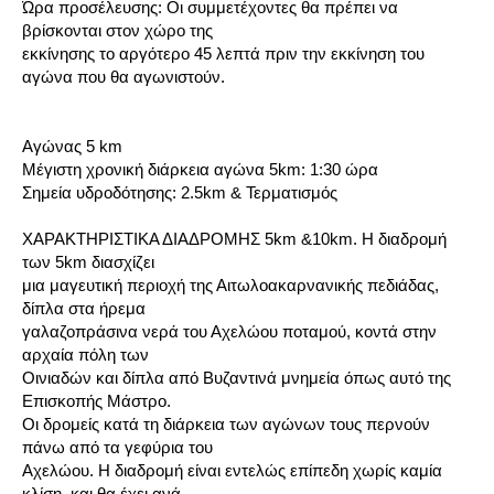
Ώρα προσέλευσης: Οι συμμετέχοντες θα πρέπει να
βρίσκονται στον χώρο της
εκκίνησης το αργότερο 45 λεπτά πριν την εκκίνηση του
αγώνα που θα αγωνιστούν.
Αγώνας 5 km
Μέγιστη χρονική διάρκεια αγώνα 5km: 1:30 ώρα
Σημεία υδροδότησης: 2.5km & Τερματισμός
ΧΑΡΑΚΤΗΡΙΣΤΙΚΑ ΔΙΑΔΡΟΜΗΣ 5km &10km. Η διαδρομή
των 5km διασχίζει
μια μαγευτική περιοχή της Αιτωλοακαρνανικής πεδιάδας,
δίπλα στα ήρεμα
γαλαζοπράσινα νερά του Αχελώου ποταμού, κοντά στην
αρχαία πόλη των
Οινιαδών και δίπλα από Βυζαντινά μνημεία όπως αυτό της
Επισκοπής Μάστρο.
Οι δρομείς κατά τη διάρκεια των αγώνων τους περνούν
πάνω από τα γεφύρια του
Αχελώου. Η διαδρομή είναι εντελώς επίπεδη χωρίς καμία
κλίση, και θα έχει ανά