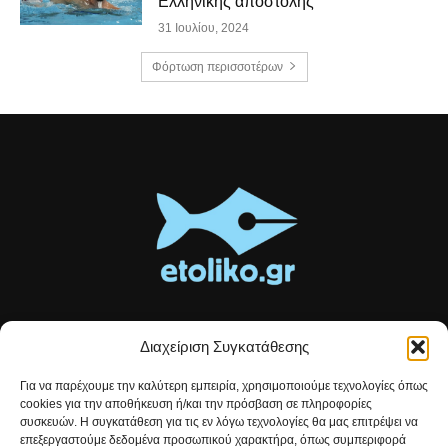
Ελληνικής αποστολής
31 Ιουλίου, 2024
Φόρτωση περισσοτέρων
Διαχείριση Συγκατάθεσης
Τοπικές ειδήσεις, αναλύσεις και ιστορίες από το Αιτωλικό
Για να παρέχουμε την καλύτερη εμπειρία, χρησιμοποιούμε τεχνολογίες όπως
Αρθρογραφία που συνδέει, εμπνέει και ενημερώνει.
cookies για την αποθήκευση ή/και την πρόσβαση σε πληροφορίες
συσκευών. Η συγκατάθεση για τις εν λόγω τεχνολογίες θα μας επιτρέψει να
επεξεργαστούμε δεδομένα προσωπικού χαρακτήρα, όπως συμπεριφορά