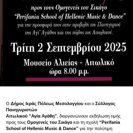
Ο
Δήμος Ιερ
άς
Πόλεως Μεσολογγίου
και ο
Σύλλογος
Πανηγυριστών
Αιτωλικού
“
Αγί
α
Αγάθη”
, διοργανώνουν εκδήλωση τιμής
προς τους
Ομογενείς του Σικάγο
και τη σχολή
“Perifania
School of Hellenic Music & Dance”
για την πολύτιμη