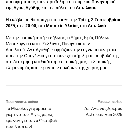
προσφορά τους στην προβολή του ιστορικού
Πανηγυριού
της Αγίας Αγάθης
και της πόλης του
Αιτωλικού
.
Η εκδήλωση θα πραγματοποιηθεί την
Τρίτη, 2 Σεπτεμβρίου
2025,
στις
20:
00,
στο
Μουσείο Αλιείας
στο
Αιτωλικό
.
Με την τιμητική αυτή εκδήλωση, ο Δήμος Ιεράς Πόλεως
Μεσολογγίου και ο Σύλλογος Πανηγυριστών
Αιτωλικού “ΑγίαΑγάθη”, εκφράζουν την ευγνωμοσύνη τους
προς την Ομογένεια για τη συνεχή στήριξη και συμβολή της
στη διατήρηση και διάδοση της τοπικής μας πολιτιστικής
κληρονομιάς και πέραν των συνόρων της χώρας μας.
Προηγούμενο άρθρο
Επόμενο άρθρο
Το Μεσολόγγι φοράει τα
7ος Αγώνας Δρόμου
γιορτινά του. Λίγες μέρες
Acheloos Run 2025
έμειναν για το 7ο Φεστιβάλ
των Ντόπιων!