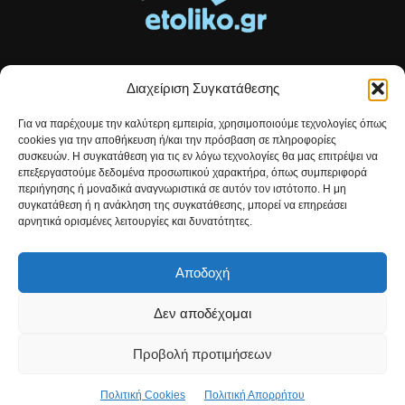
Διαχείριση Συγκατάθεσης
Τοπικές ειδήσεις, αναλύσεις και ιστορίες από το Αιτωλικό
Για να παρέχουμε την καλύτερη εμπειρία, χρησιμοποιούμε τεχνολογίες όπως
Αρθρογραφία που συνδέει, εμπνέει και ενημερώνει.
cookies για την αποθήκευση ή/και την πρόσβαση σε πληροφορίες
συσκευών. Η συγκατάθεση για τις εν λόγω τεχνολογίες θα μας επιτρέψει να
επεξεργαστούμε δεδομένα προσωπικού χαρακτήρα, όπως συμπεριφορά
Επικοινωνήστε μαζί μας:
etolikogr@gmail.com
περιήγησης ή μοναδικά αναγνωριστικά σε αυτόν τον ιστότοπο. Η μη
συγκατάθεση ή η ανάκληση της συγκατάθεσης, μπορεί να επηρεάσει
αρνητικά ορισμένες λειτουργίες και δυνατότητες.
ΒΡΕΙΤΕ ΜΑΣ
Αποδοχή
Δεν αποδέχομαι
Προβολή προτιμήσεων
Πολιτική Cookies
Πολιτική Απορρήτου
© Developed by
Christos Kontousias