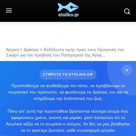
Αρχική
Δράσεις
Εκδήλωση τιμής προς τους Ομογενείς του
Σικάγο για την προβολή του Πανηγυριού της Αγίας...
ΣΤΗΡΙΞΤΕ ΤΟ ETOLIKO.GR
Προσπαθούμε να αναδείξουμε τον τόπο, να προβάλουμε το
τουριστικό του πρόσωπο, να φωτίσουμε τις δράσεις του και να
στηρίξουμε την πολιτιστική του ζωή.
Πίσω απ' αυτή την προσπάθεια βρίσκονται τέσσερα άτομα που
αφιερώνουν χρόνο, γνώση και μεράκι, γιατί πιστεύουν ότι το
Αιτωλικό αξίζει να το γνωρίσει ο κόσμος. Αν θες να μας βοηθήσεις
να το κρατάμε ζωντανό, κάθε συνεισφορά μετράει.