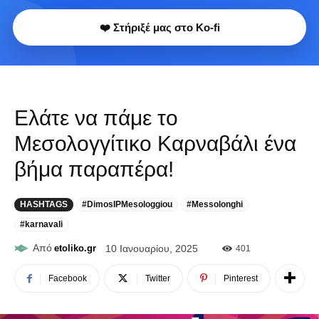
❤️ Στήριξέ μας στο Ko-fi
Ελάτε να πάμε το
Μεσολογγίτικο Καρναβάλι ένα
βήμα παραπέρα!
HASHTAGS
#DimosIPMesologgiou
#Messolonghi
#karnavali
Από
etoliko.gr
10 Ιανουαρίου, 2025
401
Facebook
Twitter
Pinterest