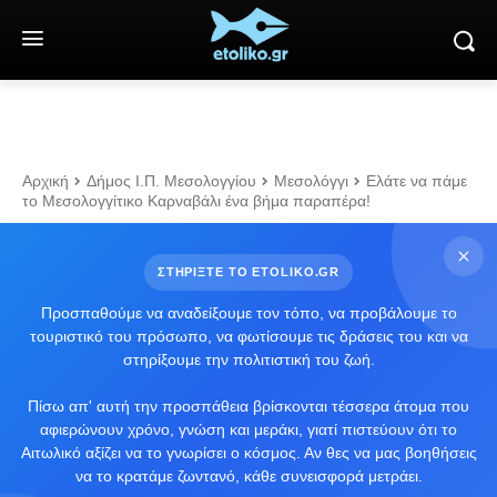
Αρχική
Δήμος Ι.Π. Μεσολογγίου
Μεσολόγγι
Ελάτε να πάμε
το Μεσολογγίτικο Καρναβάλι ένα βήμα παραπέρα!
ΣΤΗΡΙΞΤΕ ΤΟ ETOLIKO.GR
Προσπαθούμε να αναδείξουμε τον τόπο, να προβάλουμε το
τουριστικό του πρόσωπο, να φωτίσουμε τις δράσεις του και να
στηρίξουμε την πολιτιστική του ζωή.
Πίσω απ' αυτή την προσπάθεια βρίσκονται τέσσερα άτομα που
αφιερώνουν χρόνο, γνώση και μεράκι, γιατί πιστεύουν ότι το
Αιτωλικό αξίζει να το γνωρίσει ο κόσμος. Αν θες να μας βοηθήσεις
να το κρατάμε ζωντανό, κάθε συνεισφορά μετράει.