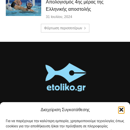
Απολογισμός 4ης μέρας της
Ελληνικής αποστολής
31 Ιουλίου, 2024
Φόρτωση περισσοτέρων
Διαχείριση Συγκατάθεσης
Τοπικές ειδήσεις, αναλύσεις και ιστορίες από το Αιτωλικό
Για να παρέχουμε την καλύτερη εμπειρία, χρησιμοποιούμε τεχνολογίες όπως
Αρθρογραφία που συνδέει, εμπνέει και ενημερώνει.
cookies για την αποθήκευση ή/και την πρόσβαση σε πληροφορίες