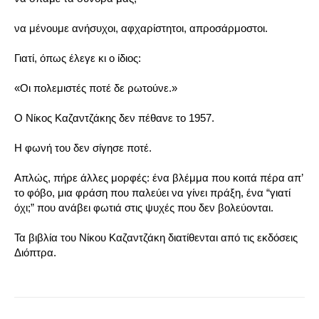
να μένουμε ανήσυχοι, αφχαρίστητοι, απροσάρμοστοι.
Γιατί, όπως έλεγε κι ο ίδιος:
«Οι πολεμιστές ποτέ δε ρωτούνε.»
Ο Νίκος Καζαντζάκης δεν πέθανε το 1957.
Η φωνή του δεν σίγησε ποτέ.
Απλώς, πήρε άλλες μορφές: ένα βλέμμα που κοιτά πέρα απ’
το φόβο, μια φράση που παλεύει να γίνει πράξη, ένα “γιατί
όχι;” που ανάβει φωτιά στις ψυχές που δεν βολεύονται.
Τα βιβλία του Νίκου Καζαντζάκη διατίθενται από τις εκδόσεις
Διόπτρα.