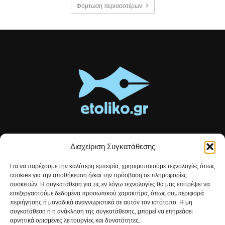
Φόρτωση περισσοτέρων
Διαχείριση Συγκατάθεσης
Τοπικές ειδήσεις, αναλύσεις και ιστορίες από το Αιτωλικό
Για να παρέχουμε την καλύτερη εμπειρία, χρησιμοποιούμε τεχνολογίες όπως
Αρθρογραφία που συνδέει, εμπνέει και ενημερώνει.
cookies για την αποθήκευση ή/και την πρόσβαση σε πληροφορίες
συσκευών. Η συγκατάθεση για τις εν λόγω τεχνολογίες θα μας επιτρέψει να
επεξεργαστούμε δεδομένα προσωπικού χαρακτήρα, όπως συμπεριφορά
Επικοινωνήστε μαζί μας:
etolikogr@gmail.com
περιήγησης ή μοναδικά αναγνωριστικά σε αυτόν τον ιστότοπο. Η μη
συγκατάθεση ή η ανάκληση της συγκατάθεσης, μπορεί να επηρεάσει
αρνητικά ορισμένες λειτουργίες και δυνατότητες.