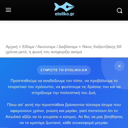
Αρχική
Είδαμε / Ακούσαμε / Διαβάσαμε
Νίκος Καζαντζάκης:68
χρόνια μετά, η φωνή του ανηφορίζει ακόμα
ΣΤΗΡΙΞΤΕ ΤΟ ETOLIKO.GR
Προσπαθούμε να αναδείξουμε τον τόπο, να προβάλουμε το
τουριστικό του πρόσωπο, να φωτίσουμε τις δράσεις του και να
στηρίξουμε την πολιτιστική του ζωή.
Πίσω απ' αυτή την προσπάθεια βρίσκονται τέσσερα άτομα που
αφιερώνουν χρόνο, γνώση και μεράκι, γιατί πιστεύουν ότι το
Αιτωλικό αξίζει να το γνωρίσει ο κόσμος. Αν θες να μας βοηθήσεις
να το κρατάμε ζωντανό, κάθε συνεισφορά μετράει.