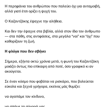
Η περηφάνια του ανθρώπου που παλεύει όχι για ανταμοιβή,
αλλά γιατί έτσι ορίζει η ψυχή του.
Ο Καζαντζάκης έψαχνε την αλήθεια.
Και δεν την έψαχνε στα βιβλία, αλλά στον ίδιο τον άνθρωπο
— στα πάθη, στις αντιφάσεις, στα μεγάλα “ναι” και “όχι” που
καθορίζουν τη ζωή.
Η φλόγα που δεν σβήνει
Σήμερα, εξήντα οκτώ χρόνια μετά, η φωνή του Καζαντζάκη
μοιάζει όντως πιο επίκαιρη από ποτέ, όσο γραφικό κι αν
ακούγεται.
Σε έναν κόσμο που φοβάται να ρισκάρει, που βολεύεται
εύκολα και ξεχνά γρήγορα, εκείνος μάς θυμίζει:
να αγαπάμε τον κίνδυνο,
να σπάμε τα σύνορά μας,