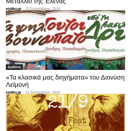
Μετάλλιο της Έλενας
etoliko.gr
-
23 Σεπτεμβρίου, 2024
Δράσεις
«Τα κλασικά μας διηγήματα» του Διονύση
Λεϊμονή
etoliko.gr
-
21 Σεπτεμβρίου, 2024