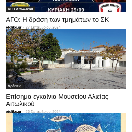
ΑΓΟ Αιτωλικού
ΑΓΟ: Η δράση των τμημάτων το ΣΚ
etoliko.gr
-
27 Σεπτεμβρίου, 2024
Δράσεις
Επίσημα εγκαίνια Μουσείου Αλιείας
Αιτωλικού
etoliko.gr
-
26 Σεπτεμβρίου, 2024