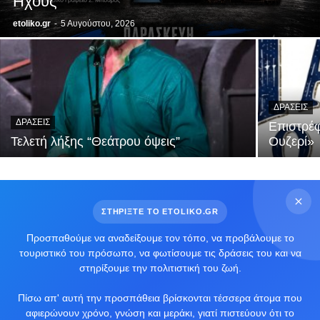
Ηχους
etoliko.gr
-
5 Αυγούστου, 2026
ΔΡΆΣΕΙΣ
ΔΡΆΣΕΙΣ
Επιστρέφ
Τελετή λήξης “Θεάτρου όψεις”
Ουζερί»
ΣΤΗΡΙΞΤΕ ΤΟ ETOLIKO.GR
Προσπαθούμε να αναδείξουμε τον τόπο, να προβάλουμε το
τουριστικό του πρόσωπο, να φωτίσουμε τις δράσεις του και να
στηρίξουμε την πολιτιστική του ζωή.
Πίσω απ' αυτή την προσπάθεια βρίσκονται τέσσερα άτομα που
αφιερώνουν χρόνο, γνώση και μεράκι, γιατί πιστεύουν ότι το