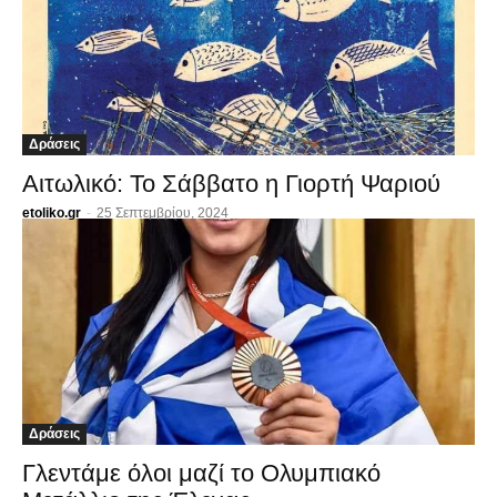
Δράσεις
Αιτωλικό: Το Σάββατο η Γιορτή Ψαριού
etoliko.gr
-
25 Σεπτεμβρίου, 2024
Δράσεις
Γλεντάμε όλοι μαζί το Ολυμπιακό