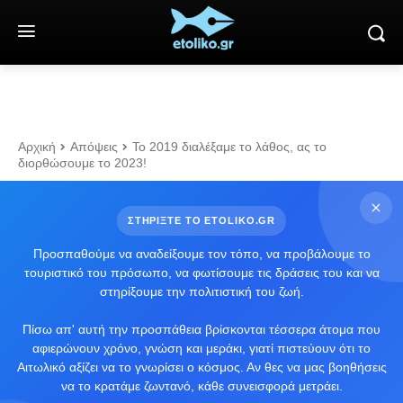
Αρχική
Απόψεις
Το 2019 διαλέξαμε το λάθος, ας το
διορθώσουμε το 2023!
ΣΤΗΡΙΞΤΕ ΤΟ ETOLIKO.GR
Προσπαθούμε να αναδείξουμε τον τόπο, να προβάλουμε το
τουριστικό του πρόσωπο, να φωτίσουμε τις δράσεις του και να
στηρίξουμε την πολιτιστική του ζωή.
Πίσω απ' αυτή την προσπάθεια βρίσκονται τέσσερα άτομα που
αφιερώνουν χρόνο, γνώση και μεράκι, γιατί πιστεύουν ότι το
Αιτωλικό αξίζει να το γνωρίσει ο κόσμος. Αν θες να μας βοηθήσεις
να το κρατάμε ζωντανό, κάθε συνεισφορά μετράει.