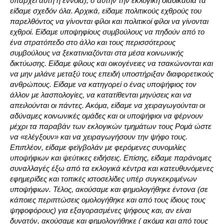
υπάρχει αυτή η έννοια), σ αυτήν την εκλογική διαδικασία τα
είδαμε σχεδόν όλα. Αρχικά, είδαμε πολιτικούς εχθρούς του
παρελθόντος να γίνονται φίλοι και πολιτικοί φίλοι να γίνονται
εχθροί. Είδαμε υποψηφίους συμβούλους να πηδούν από το
ένα στρατόπεδο στο άλλο και τους περισσότερους
συμβούλους να ξεκατινιαζόνται στα μέσα κοινωνικής
δικτύωσης. Είδαμε φίλους και οικογένειες να τσακώνονται και
να μην μιλάνε μεταξύ τους επειδή υποστήριξαν διαφορετικούς
ανθρώπους. Είδαμε να κατηγορεί ο ένας υποψήφιος τον
άλλον με λασπολογίες, να κατατίθενται μηνύσεις και να
απειλούνται οι πάντες. Ακόμα, είδαμε να χειραγωγούνται οι
αδύναμες κοινωνικές ομάδες και οι υποψήφιοι να φέρνουν
μέχρι τα παραβάν των εκλογικών τμημάτων τους Ρομά ώστε
να «ελέγξουν» και να χειραγωγήσουν την ψήφο τους.
Επιπλέον, είδαμε φεϊγβολάν με φερόμενες συνομιλίες
υποψήφιων και ψεύτικες ειδήσεις. Επίσης, είδαμε παράνομες
συναλλαγές έξω από τα εκλογικά κέντρα και κατευθυνόμενες
εφημερίδες και τοπικές ιστοσελίδες υπέρ συγκεκριμένων
υποψήφιων. Τέλος, ακούσαμε και φημολογήθηκε έντονα (σε
κάποιες περιπτώσεις ομολογήθηκε και από τους ίδιους τους
ψηφοφόρους) για εξαγορασμένες ψήφους και, αν είναι
δυνατόν, ακούσαμε και φημολογήθηκε ( ακόμα και από τους