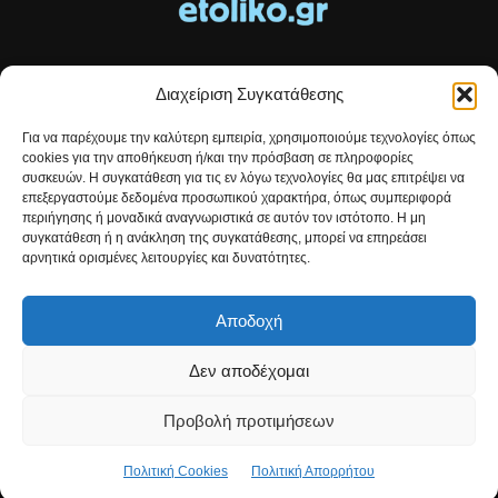
Διαχείριση Συγκατάθεσης
Τοπικές ειδήσεις, αναλύσεις και ιστορίες από το Αιτωλικό
Για να παρέχουμε την καλύτερη εμπειρία, χρησιμοποιούμε τεχνολογίες όπως
Αρθρογραφία που συνδέει, εμπνέει και ενημερώνει.
cookies για την αποθήκευση ή/και την πρόσβαση σε πληροφορίες
συσκευών. Η συγκατάθεση για τις εν λόγω τεχνολογίες θα μας επιτρέψει να
επεξεργαστούμε δεδομένα προσωπικού χαρακτήρα, όπως συμπεριφορά
Επικοινωνήστε μαζί μας:
etolikogr@gmail.com
περιήγησης ή μοναδικά αναγνωριστικά σε αυτόν τον ιστότοπο. Η μη
συγκατάθεση ή η ανάκληση της συγκατάθεσης, μπορεί να επηρεάσει
αρνητικά ορισμένες λειτουργίες και δυνατότητες.
ΒΡΕΙΤΕ ΜΑΣ
Αποδοχή
Δεν αποδέχομαι
Προβολή προτιμήσεων
Πολιτική Cookies
Πολιτική Απορρήτου
© Developed by
Christos Kontousias