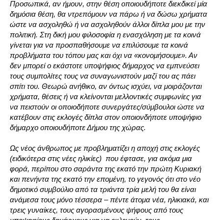
Προσωπικά, αν ήμουν, στην θέση οποιουδήποτε διεκδικεί μία
δημόσια θέση, θα ντρεπόμουν να πάρω ή να δώσω χρήματα
ώστε να ασχοληθώ ή να ασχοληθούν άλλοι δίπλα μου με την
πολιτική. Στη δική μου φιλοσοφία η ενασχόληση με τα κοινά
γίνεται για να προσπαθήσουμε να επιλύσουμε τα κοινά
προβλήματα του τόπου μας και όχι να «κονομήσουμε». Αν
δεν μπορεί ο εκάστοτε υποψήφιος δήμαρχος να εμπνεύσει
τους συμπολίτες τους να συναγωνιστούν μαζί του ας πάει
σπίτι του. Θεωρώ ανήθικο, αν όντως ισχύει, να μοιράζονται
χρήματα, θέσεις ή να κλείνονται μελλοντικές συμφωνίες για
να πειστούν οι οποιοδήποτε συνεργάτες/σύμβουλοι ώστε να
κατέβουν στις εκλογές δίπλα στον οποιονδήποτε υποψήφιο
δήμαρχο οποιουδήποτε Δήμου της χώρας.
Ως νέος άνθρωπος με προβληματίζει η αποχή στις εκλογές
(ειδικότερα στις νέες ηλικίες) που έφτασε, για ακόμα μια
φορά, περίπου στο σαράντα της εκατό την πρώτη Κυριακή
και πενήντα της εκατό την επομένη, το γεγονός ότι στο νέο
δημοτικό συμβούλιο από τα τριάντα τρία μελή του θα είναι
ανάμεσα τους μόνο τέσσερα – πέντε άτομα νέα, ηλικιακά, και
τρεις γυναίκες, τους αγορασμένους ψήφους από τους